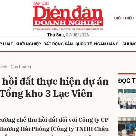
GIỚI THIỆU
bình luận
Thứ Sáu,
07/08/2026
P LUẬT
KHỞI NGHIỆP
BẤT ĐỘNG SẢN
QUỐC TẾ
NGÂN HÀNG - CHỨN
sách - Quy hoạch
hồi đất thực hiện dự án
ĐỌC T
i Tổng kho 3 Lạc Viên
Hủy
G
ưỡng chế thu hồi đất đối với Công ty CP
 thương Hải Phòng (Công ty TNHH Châu