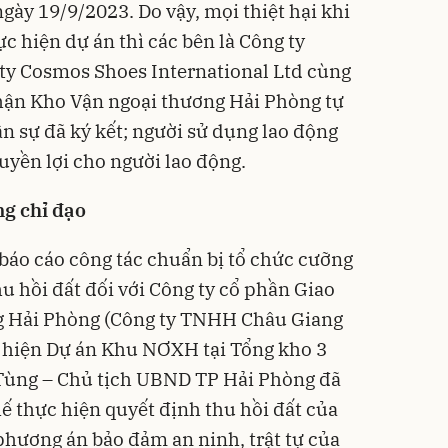
y 19/9/2023. Do vậy, mọi thiệt hại khi
c hiện dự án thì các bên là Công ty
y Cosmos Shoes International Ltd cùng
nhận Kho Vận ngoại thương Hải Phòng tự
n sự đã ký kết; người sử dụng lao động
uyền lợi cho người lao động.
ng chỉ đạo
 báo cáo công tác chuẩn bị tổ chức cưỡng
u hồi đất đối với Công ty cổ phần Giao
g Hải Phòng (Công ty TNHH Châu Giang
ực hiện Dự án Khu NƠXH tại Tổng kho 3
Tùng – Chủ tịch UBND TP Hải Phòng đã
 thực hiện quyết định thu hồi đất của
ương án bảo đảm an ninh, trật tự của