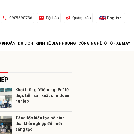
English
0985698786
Đặt báo
Quảng cáo
G KHOÁN
DU LỊCH
KINH TẾ ĐỊA PHƯƠNG
CÔNG NGHỆ
Ô TÔ - XE MÁY
IẾP
Khơi thông “điểm nghẽn” từ
thực tiễn sản xuất cho doanh
ửi
nghiệp
Tăng tốc kiến tạo hệ sinh
thái khởi nghiệp đổi mới
sáng tạo