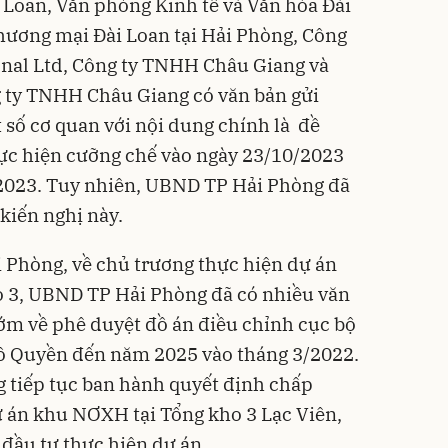
i Loan, Văn phòng Kinh tế và Văn hóa Đài
Thương mại Đài Loan tại Hải Phòng, Công
onal Ltd, Công ty TNHH Châu Giang và
 ty TNHH Châu Giang có văn bản gửi
số cơ quan với nội dung chính là đề
ực hiện cưỡng chế vào ngày 23/10/2023
/2023. Tuy nhiên, UBND TP Hải Phòng đã
kiến nghị này.
 Phòng, về chủ trương thực hiện
dự án
 3, UBND TP Hải Phòng đã có nhiều văn
sớm về phê duyệt đồ án điều chỉnh cục bộ
ô Quyền đến năm 2025 vào tháng 3/2022.
 tiếp tục ban hành quyết định chấp
 án khu NƠXH tại Tổng kho 3 Lạc Viên,
đầu tư thực hiện dự án.