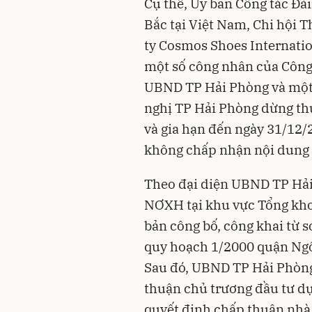
Cụ thể, Ủy ban Công tác Đà
Bắc tại Việt Nam, Chi hội 
ty Cosmos Shoes Internati
một số công nhân của Công
UBND TP Hải Phòng và một 
nghị TP Hải Phòng dừng th
và gia hạn đến ngày 31/12
không chấp nhận nội dung 
Theo đại diện UBND TP Hải
NƠXH tại khu vực Tổng kho
bản công bố, công khai từ 
quy hoạch 1/2000 quận Ng
Sau đó, UBND TP Hải Phòng
thuận chủ trương đầu tư dự
quyết định chấp thuận nhà 