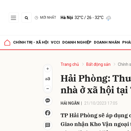
Hà Nội
32°C
/ 26 - 32°C
MỚI NHẤT
Gửi 
CHÍNH TRỊ - XÃ HỘI
VCCI
DOANH NGHIỆP
DOANH NHÂN
PHÁ
Trang chủ
Bất động sản
Chính 
Hải Phòng: Thu 
nhà ở xã hội tạ
HẢI NGÂN
21/10/2023 17:05
TP Hải Phòng sẽ áp dụng c
Giao nhận Kho Vận ngoại