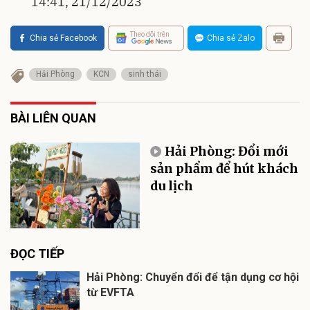
14:41, 21/12/2023
Theo dõi trên
Chia sẻ Facebook
Chia sẻ Zalo
Hải Phòng
KCN
sinh thái
BÀI LIÊN QUAN
Hải Phòng: Đổi mới
sản phẩm để hút khách
du lịch
ĐỌC TIẾP
Hải Phòng: Chuyển đổi để tận dụng cơ hội
từ EVFTA