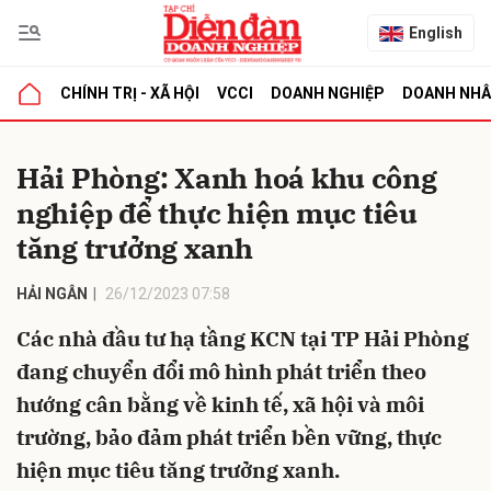
English
CHÍNH TRỊ - XÃ HỘI
VCCI
DOANH NGHIỆP
DOANH NH
bình luận
Hải Phòng: Xanh hoá khu công
nghiệp để thực hiện mục tiêu
tăng trưởng xanh
HẢI NGÂN
26/12/2023 07:58
Các nhà đầu tư hạ tầng KCN tại TP Hải Phòng
Hủy
G
đang chuyển đổi mô hình phát triển theo
hướng cân bằng về kinh tế, xã hội và môi
trường, bảo đảm phát triển bền vững, thực
hiện mục tiêu tăng trưởng xanh.