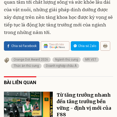
quan tâm tới chất lượng sống và sức khỏe lâu dài
của vật nuôi, những giải pháp dinh dưỡng được
xây dựng trên nền tảng khoa học được kỳ vọng sẽ
tiếp tục là động lực tăng trưởng mới của ngành
trong những năm tới.
Theo dõi trên
Chia sẻ Facebook
Chia sẻ Zalo
Orange Dot Award 2026
Ngành thú cưng
MR.VET
Thức ăn thú cưng
Doanh nghiệp châu Á
BÀI LIÊN QUAN
Từ tăng trưởng nhanh
đến tăng trưởng bền
vững - định vị mới của
F88