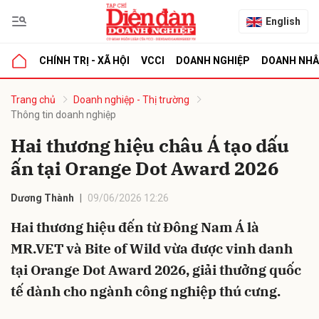
English
CHÍNH TRỊ - XÃ HỘI
VCCI
DOANH NGHIỆP
DOANH NH
bình luận
Trang chủ
Doanh nghiệp - Thị trường
Thông tin doanh nghiệp
Hai thương hiệu châu Á tạo dấu
ấn tại Orange Dot Award 2026
Dương Thành
09/06/2026 12:26
Hai thương hiệu đến từ Đông Nam Á là
Hủy
G
MR.VET và Bite of Wild vừa được vinh danh
tại Orange Dot Award 2026, giải thưởng quốc
tế dành cho ngành công nghiệp thú cưng.