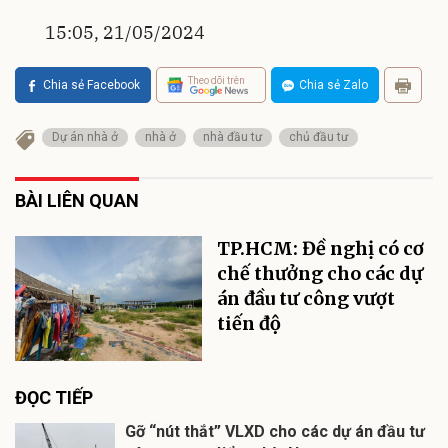
15:05, 21/05/2024
Theo dõi trên
Chia sẻ Facebook
Chia sẻ Zalo
Dự án nhà ở
nhà ở
nhà đầu tư
chủ đầu tư
BÀI LIÊN QUAN
TP.HCM: Đề nghị có cơ
chế thưởng cho các dự
án đầu tư công vượt
tiến độ
ĐỌC TIẾP
Gỡ “nút thắt” VLXD cho các dự án đầu tư