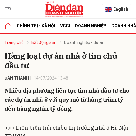
English
CHÍNH TRỊ - XÃ HỘI
VCCI
DOANH NGHIỆP
DOANH NH
bình luận
Trang chủ
Bất động sản
Doanh nghiệp - dự án
Hàng loạt dự án nhà ở tìm chủ
đầu tư
ĐAN THANH
14/07/2024 13:48
Nhiều địa phương liên tục tìm nhà đầu tư cho
các dự án nhà ở với quy mô từ hàng trăm tỷ
Hủy
G
đến hàng nghìn tỷ đồng.
>>> Diễn biến trái chiều thị trường nhà ở Hà Nội -