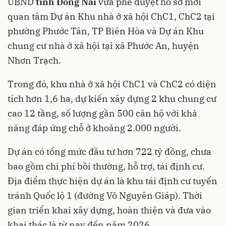
UBND
tỉnh Đồng Nai
vừa phê duyệt hồ sơ mời
quan tâm Dự án Khu nhà ở xã hội ChC1, ChC2 tại
phường Phước Tân, TP Biên Hòa và Dự án Khu
chung cư nhà ở xã hội tại xã Phước An, huyện
Nhơn Trạch.
Trong đó, khu nhà ở xã hội ChC1 và ChC2 có diện
tích hơn 1,6 ha, dự kiến xây dựng 2 khu chung cư
cao 12 tầng, số lượng gần 500 căn hộ với khả
năng đáp ứng chỗ ở khoảng 2.000 người.
Dự án có tổng mức đầu tư hơn 722 tỷ đồng, chưa
bao gồm chi phí bồi thường, hỗ trợ, tái định cư.
Địa điểm thực hiện dự án là khu tái định cư tuyến
tránh Quốc lộ 1 (đường Võ Nguyên Giáp). Thời
gian triển khai xây dựng, hoàn thiện và đưa vào
khai thác là từ nay đến năm 2026.