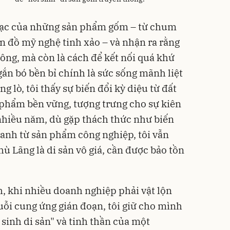
mạc của những sản phẩm gốm – từ chum
 đồ mỹ nghệ tinh xảo – và nhận ra rằng
công, mà còn là cách để kết nối quá khứ
 gắn bó bền bỉ chính là sức sống mãnh liệt
ng lò, tôi thấy sự biến đổi kỳ diệu từ đất
 phẩm bền vững, tượng trưng cho sự kiên
nhiều năm, dù gặp thách thức như biến
ranh từ sản phẩm công nghiệp, tôi vẫn
hù Lãng là di sản vô giá, cần được bảo tồn
h, khi nhiều doanh nghiệp phải vật lộn
uỗi cung ứng gián đoạn, tôi giữ cho mình
sinh di sản" và tinh thần của một