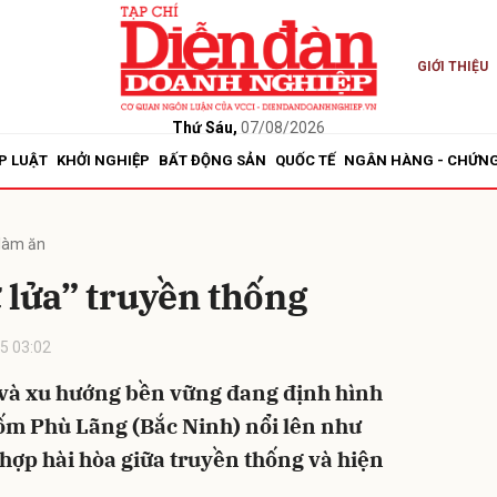
GIỚI THIỆU
bình luận
Thứ Sáu,
07/08/2026
P LUẬT
KHỞI NGHIỆP
BẤT ĐỘNG SẢN
QUỐC TẾ
NGÂN HÀNG - CHỨN
làm ăn
 lửa” truyền thống
5 03:02
Hủy
G
 và xu hướng bền vững đang định hình
 gốm Phù Lãng (Bắc Ninh) nổi lên như
 hợp hài hòa giữa truyền thống và hiện