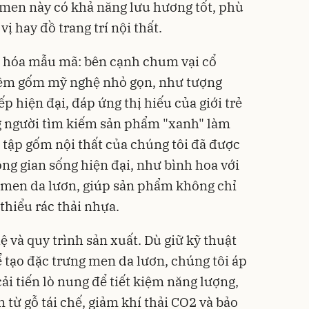
 men này có khả năng lưu hương tốt, phù
vị hay đồ trang trí nội thất.
g hóa mẫu mã: bên cạnh chum vại cổ
thêm gốm mỹ nghệ nhỏ gọn, như tượng
p hiện đại, đáp ứng thị hiếu của giới trẻ
g người tìm kiếm sản phẩm "xanh" làm
 tập gốm nội thất của chúng tôi đã được
ông gian sống hiện đại, như bình hoa với
p men da lươn, giúp sản phẩm không chỉ
hiểu rác thải nhựa.
 và quy trình sản xuất. Dù giữ kỹ thuật
ể tạo đặc trưng men da lươn, chúng tôi áp
i tiến lò nung để tiết kiệm năng lượng,
 từ gỗ tái chế, giảm khí thải CO2 và bảo