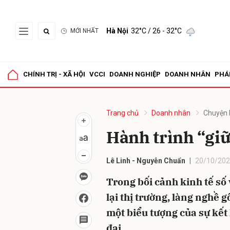
Hà Nội
32°C
/ 26 - 32°C
MỚI NHẤT
Gửi 
CHÍNH TRỊ - XÃ HỘI
VCCI
DOANH NGHIỆP
DOANH NHÂN
PHÁ
Trang chủ
Doanh nhân
Chuyện 
Hành trình “giữ
Lê Linh - Nguyễn Chuẩn
20/10/202
Trong bối cảnh kinh tế số
lại thị trường, làng nghề
một biểu tượng của sự kết
đại.