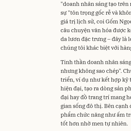
"doanh nhân sáng tạo trên n
sự "tôn trọng gốc rễ và kh
giá trị lịch sử, coi Gốm N
câu chuyện văn hóa được kế
da lươn đặc trưng – đây là 
chúng tôi khác biệt với hàn
Tinh thần doanh nhân sáng 
nhưng không sao chép". Ch
triển, ví dụ như kết hợp kỹ 
hiện đại, tạo ra dòng sản 
đại hay đồ trang trí mang 
gian sống đô thị. Bên cạnh 
phẩm chức năng như ấm trà 
tốt hơn nhờ men tự nhiên.