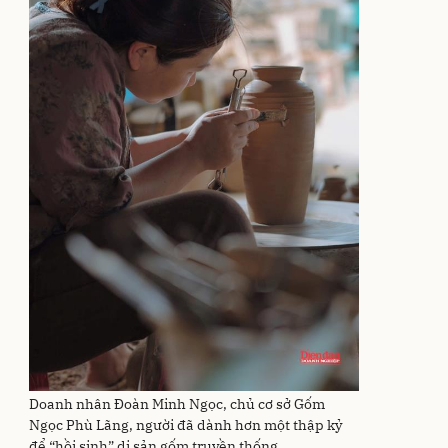
Doanh nhân Đoàn Minh Ngọc, chủ cơ sở Gốm
Ngọc Phù Lãng, người đã dành hơn một thập kỷ
để “hồi sinh” di sản gốm truyền thống.