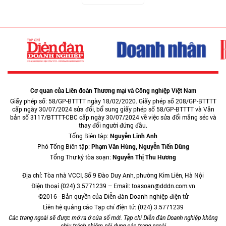
Cơ quan của Liên đoàn Thương mại và Công nghiệp Việt Nam
Giấy phép số: 58/GP-BTTTT ngày 18/02/2020. Giấy phép số 208/GP-BTTTT
cấp ngày 30/07/2024 sửa đổi, bổ sung giấy phép số 58/GP-BTTTT và Văn
bản số 3117/BTTTT-CBC cấp ngày 30/07/2024 về việc sửa đổi măng séc và
thay đổi người đứng đầu.
Tổng Biên tập:
Nguyễn Linh Anh
Phó Tổng Biên tập:
Phạm Văn Hùng, Nguyễn Tiến Dũng
Tổng Thư ký tòa soạn:
Nguyễn Thị Thu Hương
Địa chỉ: Tòa nhà VCCI, Số 9 Đào Duy Anh, phường Kim Liên, Hà Nội
Điện thoại (024) 3.5771239 – Email: toasoan@dddn.com.vn
©2016 - Bản quyền của Diễn đàn Doanh nghiệp điện tử
Liên hệ quảng cáo Tạp chí điện tử: (024) 3.5771239
Các trang ngoài sẽ được mở ra ở cửa sổ mới. Tạp chí Diễn đàn Doanh nghiệp không
chịu trách nhiệm nội dung các trang ngoài