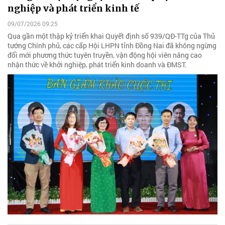
nghiệp và phát triển kinh tế
09/07/2026 09:25
Qua gần một thập kỷ triển khai Quyết định số 939/QĐ-TTg của Thủ
tướng Chính phủ, các cấp Hội LHPN tỉnh Đồng Nai đã không ngừng
đổi mới phương thức tuyên truyền, vận động hội viên nâng cao
nhận thức về khởi nghiệp, phát triển kinh doanh và ĐMST.