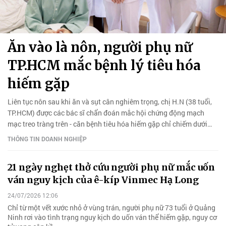
Ăn vào là nôn, người phụ nữ
TP.HCM mắc bệnh lý tiêu hóa
hiếm gặp
Liên tục nôn sau khi ăn và sụt cân nghiêm trọng, chị H.N (38 tuổi,
TP.HCM) được các bác sĩ chẩn đoán mắc hội chứng động mạch
mạc treo tràng trên - căn bệnh tiêu hóa hiếm gặp chỉ chiếm dưới
0,3% dân số.
THÔNG TIN DOANH NGHIỆP
21 ngày nghẹt thở cứu người phụ nữ mắc uốn
ván nguy kịch của ê-kíp Vinmec Hạ Long
24/07/2026 12:06
Chỉ từ một vết xước nhỏ ở vùng trán, người phụ nữ 73 tuổi ở Quảng
Ninh rơi vào tình trạng nguy kịch do uốn ván thể hiếm gặp, nguy cơ