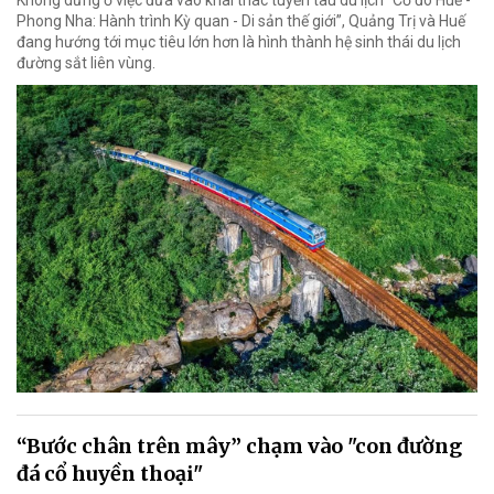
Không dừng ở việc đưa vào khai thác tuyến tàu du lịch “Cố đô Huế -
Phong Nha: Hành trình Kỳ quan - Di sản thế giới”, Quảng Trị và Huế
đang hướng tới mục tiêu lớn hơn là hình thành hệ sinh thái du lịch
đường sắt liên vùng.
“Bước chân trên mây” chạm vào "con đường
đá cổ huyền thoại"