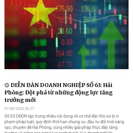
DIỄN ĐÀN DOANH NGHIỆP SỐ 63: Hải
Phòng: Đột phá từ những động lực tăng
trưởng mới
07/08/2026 06:27
Số 63 DĐDN tập trung nhiều nội dung về cơ chế đặc thù xử lý vi
phạm pháp luật, quy định thời hạn chung cư, đầu tư đổi mới sáng
tạo, chuyên đề Hải Phòng, cùng nhiều giải pháp thúc đẩy tăng
trưởng và nâng cao năng lực cạnh tranh của doanh nghiệp.