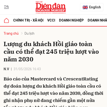
English
CHÍNH TRỊ - XÃ HỘI
VCCI
DOANH NGHIỆP
DOANH NH
bình luận
Trang chủ
Du lịch
Lượng du khách Hồi giáo toàn
cầu có thể đạt 245 triệu lượt vào
năm 2030
N.V
31/05/2026 16:43
Báo cáo của Mastercard và CrescentRating
Hủy
G
dự đoán lượng du khách Hồi giáo toàn cầu có
thể đạt 245 triệu lượt vào năm 2030, đồng thời
ghi nhận phụ nữ đang chiếm gần một nửa