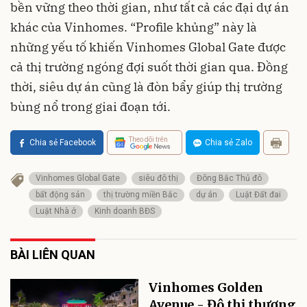
bền vững theo thời gian, như tất cả các đại dự án
khác của Vinhomes. “Profile khủng” này là
những yếu tố khiến Vinhomes Global Gate được
cả thị trường ngóng đợi suốt thời gian qua. Đồng
thời, siêu dự án cũng là đòn bẩy giúp thị trường
bùng nổ trong giai đoạn tới.
Theo dõi trên
Chia sẻ Facebook
Chia sẻ Zalo
Vinhomes Global Gate
siêu đô thị
Đông Bắc Thủ đô
bất động sản
thị trường miền Bắc
dự án
Luật Đất đai
Luật Nhà ở
Kinh doanh BĐS
BÀI LIÊN QUAN
Vinhomes Golden
Avenue - Đô thị thương