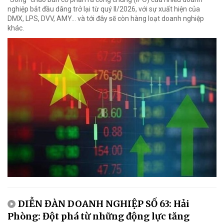
nghiệp bắt đầu dâng trở lại từ quý II/2026, với sự xuất hiện của
DMX, LPS, DVV, AMY... và tới đây sẽ còn hàng loạt doanh nghiệp
khác.
DIỄN ĐÀN DOANH NGHIỆP SỐ 63: Hải
Phòng: Đột phá từ những động lực tăng