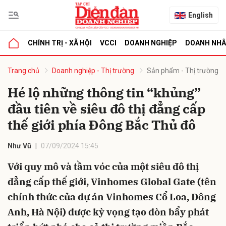
English
CHÍNH TRỊ - XÃ HỘI
VCCI
DOANH NGHIỆP
DOANH NH
bình luận
Trang chủ
Doanh nghiệp - Thị trường
Sản phẩm - Thị trường
Hé lộ những thông tin “khủng”
đầu tiên về siêu đô thị đẳng cấp
thế giới phía Đông Bắc Thủ đô
Như Vũ
07/09/2024 15:45
Với quy mô và tầm vóc của một siêu đô thị
Hủy
G
đẳng cấp thế giới, Vinhomes Global Gate (tên
chính thức của dự án Vinhomes Cổ Loa, Đông
Anh, Hà Nội) được kỳ vọng tạo đòn bẩy phát