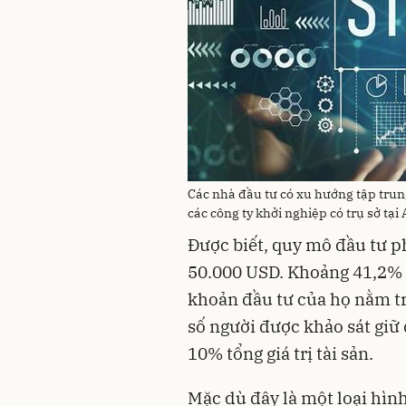
Các nhà đầu tư có xu hướng tập trung
các công ty khởi nghiệp có trụ sở tạ
Được biết, quy mô đầu tư p
50.000 USD. Khoảng 41,2% c
khoản đầu tư của họ nằm t
số người được khảo sát giữ
10% tổng giá trị tài sản.
Mặc dù đây là một loại hìn