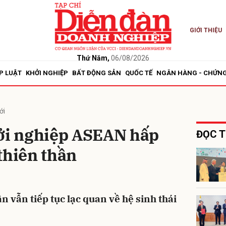
GIỚI THIỆU
bình luận
Thứ Năm,
06/08/2026
P LUẬT
KHỞI NGHIỆP
BẤT ĐỘNG SẢN
QUỐC TẾ
NGÂN HÀNG - CHỨN
ới
hởi nghiệp ASEAN hấp
ĐỌC T
thiên thần
Hủy
G
n vẫn tiếp tục lạc quan về hệ sinh thái