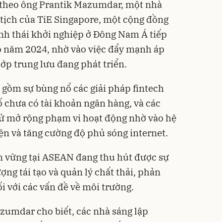
, theo ông Prantik Mazumdar, một nhà
ủ tịch của TiE Singapore, một cộng đồng
nh thái khởi nghiệp ở Đông Nam Á tiếp
o năm 2024, nhờ vào việc đẩy mạnh áp
ớp trung lưu đang phát triển.
gồm sự bùng nổ các giải pháp fintech
chưa có tài khoản ngân hàng, và các
tử mở rộng phạm vi hoạt động nhờ vào hệ
iện và tăng cường độ phủ sóng internet.
n vững tại ASEAN đang thu hút được sự
ợng tái tạo và quản lý chất thải, phản
i với các vấn đề về môi trường.
zumdar cho biết, các nhà sáng lập