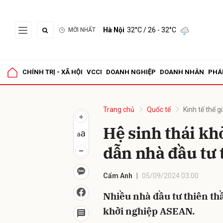
Hà Nội
32°C
/ 26 - 32°C
MỚI NHẤT
Gửi 
CHÍNH TRỊ - XÃ HỘI
VCCI
DOANH NGHIỆP
DOANH NHÂN
PHÁ
Trang chủ
Quốc tế
Kinh tế thế gi
Hệ sinh thái k
dẫn nhà đầu tư 
Cẩm Anh
05/09/2024 03:00
Nhiều nhà đầu tư thiên thầ
khởi nghiệp ASEAN.