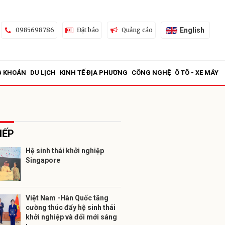
English
0985698786
Đặt báo
Quảng cáo
G KHOÁN
DU LỊCH
KINH TẾ ĐỊA PHƯƠNG
CÔNG NGHỆ
Ô TÔ - XE MÁY
IẾP
Hệ sinh thái khởi nghiệp
Singapore
ửi
Việt Nam -Hàn Quốc tăng
cường thúc đẩy hệ sinh thái
khởi nghiệp và đổi mới sáng