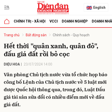
English
CHÍNH TRỊ - XÃ HỘI
VCCI
DOANH NGHIỆP
DOANH NH
bình luận
Trang chủ
Bất động sản
Chính sách - Quy hoạch
Hết thời "quân xanh, quân đỏ",
đấu giá đất rồi bỏ cọc
DIỆU HOA
23/07/2024 14:00
Văn phòng Chủ tịch nước vừa tổ chức họp báo
công bố Lệnh của Chủ tịch nước về 5 luật mới
Hủy
G
được Quốc hội thông qua, trong đó, Luật Đấu
giá tài sản sửa đổi có nhiều điểm mới về đấu
giá đất.