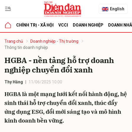
English
CHÍNH TRỊ - XÃ HỘI
VCCI
DOANH NGHIỆP
DOANH NH
bình luận
Trang chủ
Doanh nghiệp - Thị trường
Thông tin doanh nghiệp
HGBA - nền tảng hỗ trợ doanh
nghiệp chuyển đổi xanh
Thy Hằng
11/06/2025 10:00
HGBA là một mạng lưới kết nối hành động, hệ
Hủy
G
sinh thái hỗ trợ chuyển đổi xanh, thúc đẩy
ứng dụng ESG, đổi mới sáng tạo và mô hình
kinh doanh bền vững.