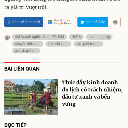
ra giá trị vượt trội.
Theo dõi trên
Chia sẻ Facebook
Chia sẻ Zalo
Hội Doanh nghiệp Xanh TP.HCM
HGBA
doanh nghiệp
chuyển đổi xanh
tiêu chí xanh
sản phẩm xanh
giải pháp xanh
BÀI LIÊN QUAN
Thúc đẩy kinh doanh
du lịch có trách nhiệm,
đầu tư xanh và bền
vững
ĐỌC TIẾP