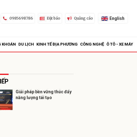
English
0985698786
Đặt báo
Quảng cáo
G KHOÁN
DU LỊCH
KINH TẾ ĐỊA PHƯƠNG
CÔNG NGHỆ
Ô TÔ - XE MÁY
IẾP
Giải pháp bền vững thúc đẩy
năng lượng tái tạo
ửi