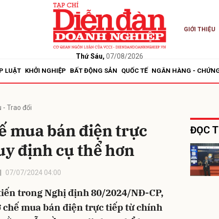
GIỚI THIỆU
bình luận
Thứ Sáu,
07/08/2026
P LUẬT
KHỞI NGHIỆP
BẤT ĐỘNG SẢN
QUỐC TẾ
NGÂN HÀNG - CHỨN
 - Trao đổi
ế mua bán điện trực
ĐỌC T
quy định cụ thể hơn
Hủy
G
07/07/2024 04:00
tiến trong Nghị định 80/2024/NĐ-CP,
 chế mua bán điện trực tiếp từ chính