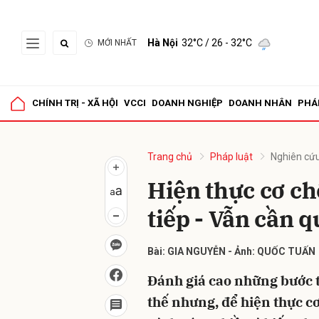
Hà Nội
32°C
/ 26 - 32°C
MỚI NHẤT
Gửi 
CHÍNH TRỊ - XÃ HỘI
VCCI
DOANH NGHIỆP
DOANH NHÂN
PHÁ
Trang chủ
Pháp luật
Nghiên cứu
Hiện thực cơ ch
tiếp - Vẫn cần 
Bài: GIA NGUYỄN - Ảnh: QUỐC TUẤN
Đánh giá cao những bước 
thế nhưng, để hiện thực cơ