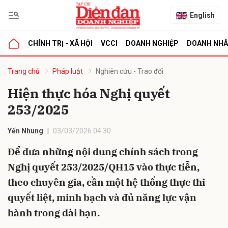
English
CHÍNH TRỊ - XÃ HỘI
VCCI
DOANH NGHIỆP
DOANH NH
bình luận
Trang chủ
Pháp luật
Nghiên cứu - Trao đổi
Hiện thực hóa Nghị quyết
253/2025
Yến Nhung
03/03/2026 04:30
Để đưa những nội dung chính sách trong
Nghị quyết 253/2025/QH15 vào thực tiễn,
Hủy
G
theo chuyên gia, cần một hệ thống thực thi
quyết liệt, minh bạch và đủ năng lực vận
hành trong dài hạn.