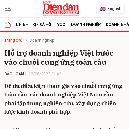
English
CHÍNH TRỊ - XÃ HỘI
VCCI
DOANH NGHIỆP
DOANH NH
bình luận
Trang chủ
Doanh nghiệp
Hỗ trợ doanh nghiệp Việt bước
vào chuỗi cung ứng toàn cầu
BẢO LOAN
12/08/2023 01:42
Để đủ điều kiện tham gia vào chuỗi cung ứng
toàn cầu, các doanh nghiệp Việt Nam cần
Hủy
G
phải tập trung nghiên cứu, xây dựng chiến
lược kinh doanh phù hợp.