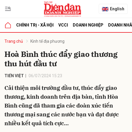
English
CHÍNH TRỊ - XÃ HỘI
VCCI
DOANH NGHIỆP
DOANH NH
bình luận
Trang chủ
Kinh tế địa phương
Hoà Bình thúc đẩy giao thương
thu hút đầu tư
TIẾN VIỆT
06/07/2024 15:23
Cải thiện môi trường đầu tư, thúc đẩy giao
thương, kinh doanh trên địa bàn, tỉnh Hòa
Hủy
G
Bình cũng đã tham gia các đoàn xúc tiến
thương mại sang các nước bạn và đạt được
nhiều kết quả tích cực…