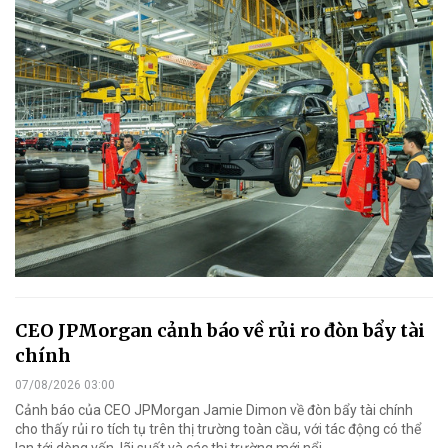
CEO JPMorgan cảnh báo về rủi ro đòn bẩy tài
chính
07/08/2026 03:00
Cảnh báo của CEO JPMorgan Jamie Dimon về đòn bẩy tài chính
cho thấy rủi ro tích tụ trên thị trường toàn cầu, với tác động có thể
lan tới dòng vốn, lãi suất và các thị trường mới nổi.