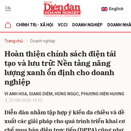
English
CHÍNH TRỊ - XÃ HỘI
VCCI
DOANH NGHIỆP
DOANH NH
bình luận
Trang chủ
Doanh nghiệp
Hoàn thiện chính sách điện tái
tạo và lưu trữ: Nền tảng năng
lượng xanh ổn định cho doanh
nghiệp
VI ANH HOA, GIANG DIỄM, HÙNG NGỌC, PHƯƠNG HIỀN HƯƠNG
Hủy
G
21/04/2026 14:22
Diễn đàn nhằm tập hợp ý kiến đa chiều và đề
xuất các giải pháp cho quá trình triển khai cơ
chế mua bán điện trực tiếp (DPPA) cũng như