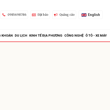
English
0985698786
Đặt báo
Quảng cáo
G KHOÁN
DU LỊCH
KINH TẾ ĐỊA PHƯƠNG
CÔNG NGHỆ
Ô TÔ - XE MÁY
ửi