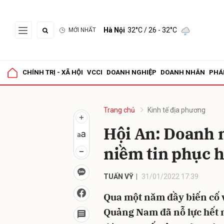
Hà Nội
32°C
/ 26 - 32°C
MỚI NHẤT
Gửi 
CHÍNH TRỊ - XÃ HỘI
VCCI
DOANH NGHIỆP
DOANH NHÂN
PHÁ
Trang chủ
Kinh tế địa phương
Hội An: Doanh 
niềm tin phục h
TUẤN VỸ
31/01/2022 17:39
Qua một năm đầy biến cố v
Quảng Nam đã nỗ lực hết m