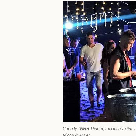
Công ty TNHH Thương mại dịch vụ ẩm thự
tế còn ở Hội An.