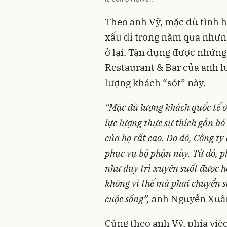
Theo anh Vỹ, mặc dù tình h
xấu đi trong năm qua nhưng
ở lại. Tận dụng được những
Restaurant & Bar của anh 
lượng khách “sót” này.
“Mặc dù lượng khách quốc tế ở
lực lượng thực sự thích gắn b
của họ rất cao. Do đó, Công ty
phục vụ bộ phận này. Từ đó, 
như duy trì xuyên suốt được 
không vì thế mà phải chuyển s
cuộc sống”,
anh Nguyễn Xuân
Cũng theo anh Vỹ, phía việc