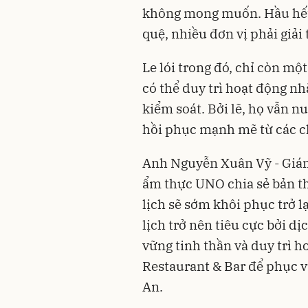
không mong muốn. Hầu hết,
quệ, nhiều đơn vị phải giải 
Le lói trong đó, chỉ còn mộ
có thể duy trì hoạt động n
kiểm soát. Bởi lẽ, họ vẫn n
hồi phục mạnh mẽ từ các ch
Anh Nguyễn Xuân Vỹ - Giá
ẩm thực UNO chia sẻ bản t
lịch sẽ sớm khôi phục trở 
lịch trở nên tiêu cực bởi d
vững tinh thần và duy trì
Restaurant & Bar để phục v
An.