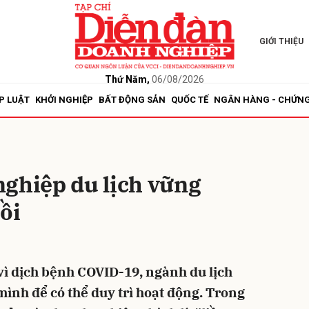
GIỚI THIỆU
bình luận
Thứ Năm,
06/08/2026
P LUẬT
KHỞI NGHIỆP
BẤT ĐỘNG SẢN
QUỐC TẾ
NGÂN HÀNG - CHỨN
nghiệp du lịch vững
ồi
Hủy
G
ì dịch bệnh COVID-19, ngành du lịch
ình để có thể duy trì hoạt động. Trong