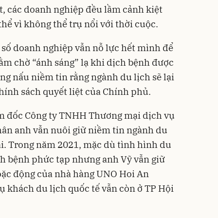
 các doanh nghiệp đều lầm cảnh kiệt
thể vì không thể trụ nổi với thời cuộc.
t số doanh nghiệp vẫn nỗ lực hết mình để
hằm chờ “ánh sáng” lạ khi dịch bệnh được
ung nấu niềm tin rằng ngành du lịch sẽ lại
ính sách quyết liệt của Chính phủ.
m đốc Công ty TNHH Thương mại dịch vụ
hân anh vẫn nuôi giữ niềm tin ngành du
lại. Trong năm 2021, mặc dù tình hình du
ịch bệnh phức tạp nhưng anh Vỹ vẫn giữ
 hoặc động của nhà hàng UNO Hoi An
ụ khách du lịch quốc tế vẫn còn ở TP Hội