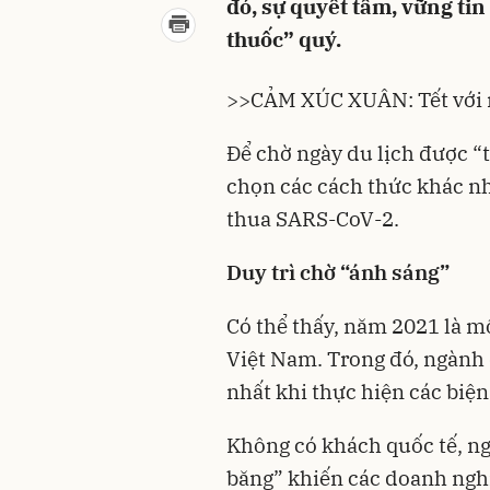
đó, sự quyết tâm, vững tin
thuốc” quý.
>>
CẢM XÚC XUÂN: Tết với n
Để chờ ngày du lịch được “t
chọn các cách thức khác n
thua SARS-CoV-2.
Duy trì chờ “ánh sáng”
Có thể thấy, năm 2021 là m
Việt Nam. Trong đó, ngành 
nhất khi thực hiện các biệ
Không có
khách quốc tế
, n
băng” khiến các doanh ngh