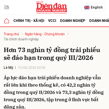
English
CHÍNH TRỊ - XÃ HỘI
VCCI
DOANH NGHIỆP
DOANH NH
bình luận
Trang chủ
Ngân hàng - Chứng khoán
Tài chính doanh nghiệp
Hơn 73 nghìn tỷ đồng trái phiếu
sẽ đáo hạn trong quý III/2026
Lê Mỹ
15/06/2026 04:06
Áp lực đáo hạn trái phiếu doanh nghiệp vẫn
Hủy
G
rất lớn khi theo thống kê, có 42,2 nghìn tỷ
đồng trong quý II/2026 và 73,3 nghìn tỷ đồng
trong quý III/2026, tập trung ở lĩnh vực bất
động sản.