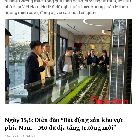
ra nhiều vướng mắc trong quá trình người nước ngoài mua, sở hữu
nhà ở tại Việt Nam. HoREA đề nghị hoàn thiện khung pháp lý theo
hướng minh bạch, đồng bộ với các luật liên quan.
Ngày 18/8: Diễn đàn "Bất động sản khu vực
phía Nam - Mở dư địa tăng trưởng mới"
06/08/2026 04:57