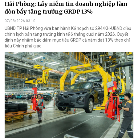
Hải Phòng: Lấy niềm tin doanh nghiệp làm
đòn bẩy tăng trưởng GRDP 13%
07/08/2026 03:10
UBND TP Hải Phòng vừa ban hành Kế hoạch số 294/KH-UBND điều
chỉnh kịch bản tăng trưởng kinh tế 6 tháng cuối năm 2026. Quyết
định này nhằm bảo đảm mục tiêu GRDP cả năm đạt 13% theo chỉ
tiêu Chính phủ giao.