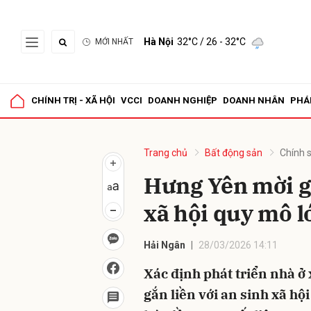
Hà Nội
32°C
/ 26 - 32°C
MỚI NHẤT
Gửi 
CHÍNH TRỊ - XÃ HỘI
VCCI
DOANH NGHIỆP
DOANH NHÂN
PHÁ
Trang chủ
Bất động sản
Chính 
Hưng Yên mời gọ
xã hội quy mô l
Hải Ngân
28/03/2026 14:11
Xác định phát triển nhà ở 
gắn liền với an sinh xã h