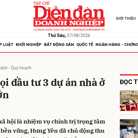
GIỚI THIỆU
bình luận
Thứ Sáu,
07/08/2026
P LUẬT
KHỞI NGHIỆP
BẤT ĐỘNG SẢN
QUỐC TẾ
NGÂN HÀNG - CHỨN
sách - Quy hoạch
i đầu tư 3 dự án nhà ở
ĐỌC T
ớn
Hủy
G
xã hội là nhiệm vụ chính trị trọng tâm
ội bền vững, Hưng Yên đã chủ động thu