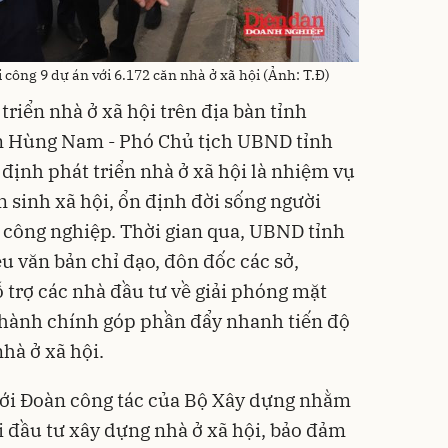
công 9 dự án với 6.172 căn nhà ở xã hội (Ảnh: T.Đ)
triển nhà ở xã hội trên địa bàn tỉnh
n Hùng Nam - Phó Chủ tịch UBND tỉnh
 định phát triển nhà ở xã hội là nhiệm vụ
sinh xã hội, ổn định đời sống người
 công nghiệp. Thời gian qua, UBND tỉnh
 văn bản chỉ đạo, đôn đốc các sở,
 trợ các nhà đầu tư về giải phóng mặt
 hành chính góp phần đẩy nhanh tiến độ
nhà ở xã hội.
 với Đoàn công tác của Bộ Xây dựng nhằm
i đầu tư xây dựng nhà ở xã hội, bảo đảm