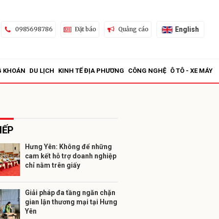
English
0985698786
Đặt báo
Quảng cáo
G KHOÁN
DU LỊCH
KINH TẾ ĐỊA PHƯƠNG
CÔNG NGHỆ
Ô TÔ - XE MÁY
IẾP
Hưng Yên: Không để những
cam kết hỗ trợ doanh nghiệp
ửi
chỉ nằm trên giấy
Giải pháp đa tầng ngăn chặn
gian lận thương mại tại Hưng
Yên