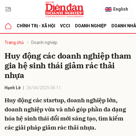
English
CHÍNH TRỊ - XÃ HỘI
VCCI
DOANH NGHIỆP
DOANH NH
bình luận
Trang chủ
Doanh nghiệp
Huy động các doanh nghiệp tham
gia hệ sinh thái giảm rác thải
nhựa
Hạnh Lê
26/06/2025 06:11
Huy động các startup, doanh nghiệp lớn,
Hủy
G
doanh nghiệp vừa và nhỏ góp phần đa dạng
hóa hệ sinh thái đổi mới sáng tạo, tìm kiếm
các giải pháp giảm rác thải nhựa.