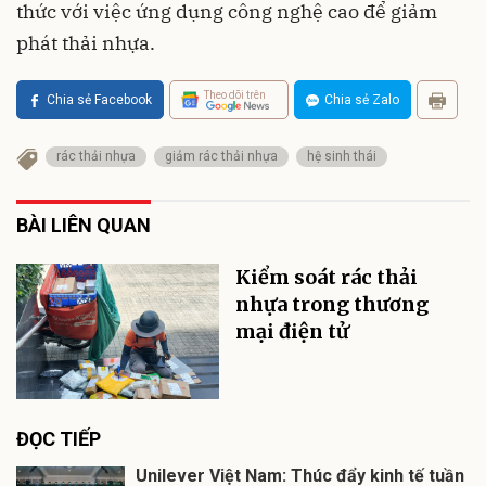
thức với việc ứng dụng công nghệ cao để giảm
phát thải nhựa.
Theo dõi trên
Chia sẻ Facebook
Chia sẻ Zalo
rác thải nhựa
giảm rác thải nhựa
hệ sinh thái
BÀI LIÊN QUAN
Kiểm soát rác thải
nhựa trong thương
mại điện tử
ĐỌC TIẾP
Unilever Việt Nam: Thúc đẩy kinh tế tuần