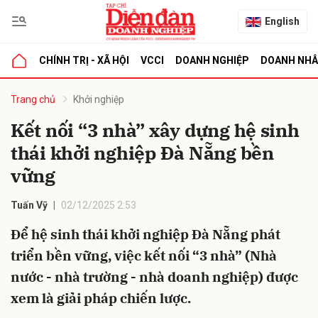
English
CHÍNH TRỊ - XÃ HỘI
VCCI
DOANH NGHIỆP
DOANH NH
bình luận
Trang chủ
Khởi nghiệp
Kết nối “3 nhà” xây dựng hệ sinh
thái khởi nghiệp Đà Nẵng bền
vững
Tuấn Vỹ
02/12/2025 2:53
Để hệ sinh thái khởi nghiệp Đà Nẵng phát
Hủy
G
triển bền vững, việc kết nối “3 nhà” (Nhà
nước - nhà trường - nhà doanh nghiệp) được
xem là giải pháp chiến lược.