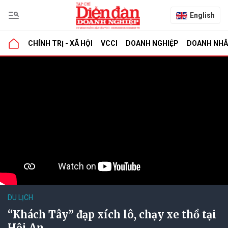
English
CHÍNH TRỊ - XÃ HỘI
VCCI
DOANH NGHIỆP
DOANH NH
DU LỊCH
“Khách Tây” đạp xích lô, chạy xe thồ tại
Hội An