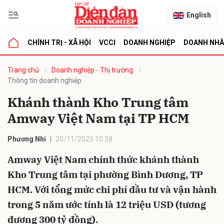
English
CHÍNH TRỊ - XÃ HỘI
VCCI
DOANH NGHIỆP
DOANH NH
bình luận
Trang chủ
Doanh nghiệp - Thị trường
Thông tin doanh nghiệp
Khánh thành Kho Trung tâm
Amway Việt Nam tại TP HCM
Phương Nhi
20/11/2025 10:38
Amway Việt Nam chính thức khánh thành
Hủy
G
Kho Trung tâm tại phường Bình Dương, TP
HCM. Với tổng mức chi phí đầu tư và vận hành
trong 5 năm ước tính là 12 triệu USD (tương
đương 300 tỷ đồng).