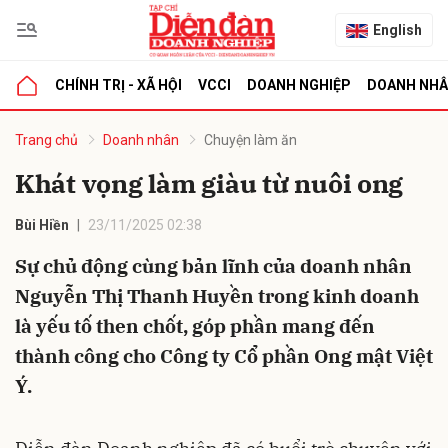
English
CHÍNH TRỊ - XÃ HỘI
VCCI
DOANH NGHIỆP
DOANH NH
bình luận
Trang chủ
Doanh nhân
Chuyện làm ăn
Khát vọng làm giàu từ nuôi ong
Bùi Hiền
23/11/2025 02:38
Sự chủ động cùng bản lĩnh của doanh nhân
Nguyễn Thị Thanh Huyền trong kinh doanh
là yếu tố then chốt, góp phần mang đến
Hủy
G
thành công cho Công ty Cổ phần Ong mật Việt
Ý.