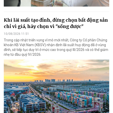
Khi lãi suất tạo đỉnh, đừng chọn bất động sản
chỉ vì giá, hãy chọn vì "sống được"
10/08/2026 11:51
Trong cập nhật triển vọng vĩ mô mới nhất, Công ty Cổ phần Chứng
khoán KB Việt Nam (KBSV) nhận định lãi suất huy động đã ở vùng
đỉnh, sẽ tiếp tục duy trì ở mức cao trong quý III/2026 và có thể giảm
nhẹ từ đầu quý IV/2026.