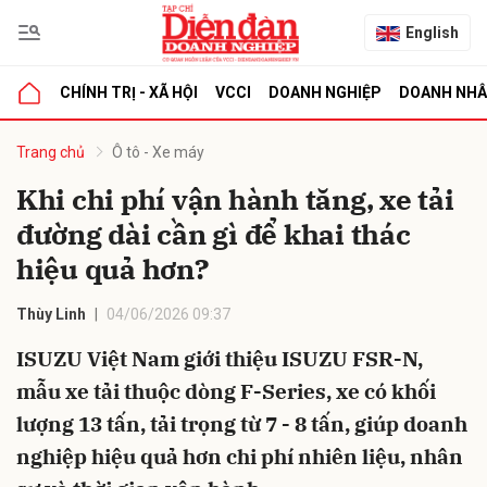
English
CHÍNH TRỊ - XÃ HỘI
VCCI
DOANH NGHIỆP
DOANH NH
bình luận
Trang chủ
Ô tô - Xe máy
Khi chi phí vận hành tăng, xe tải
đường dài cần gì để khai thác
hiệu quả hơn?
Thùy Linh
04/06/2026 09:37
ISUZU Việt Nam giới thiệu ISUZU FSR-N,
Hủy
G
mẫu xe tải thuộc dòng F-Series, xe có khối
lượng 13 tấn, tải trọng từ 7 - 8 tấn, giúp doanh
nghiệp hiệu quả hơn chi phí nhiên liệu, nhân