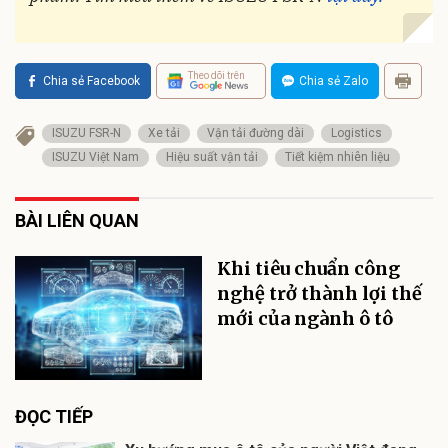
Theo dõi trên
Chia sẻ Facebook
Chia sẻ Zalo
ISUZU FSR-N
Xe tải
Vận tải đường dài
Logistics
ISUZU Việt Nam
Hiệu suất vận tải
Tiết kiệm nhiên liệu
BÀI LIÊN QUAN
Khi tiêu chuẩn công
nghệ trở thành lợi thế
mới của ngành ô tô
ĐỌC TIẾP