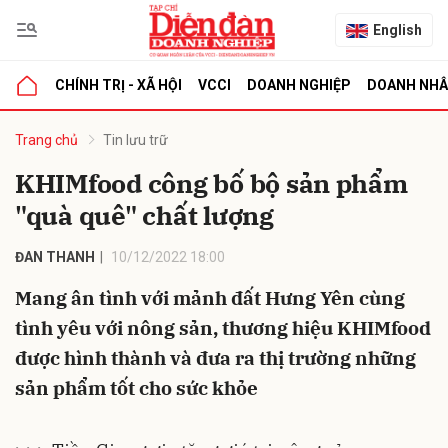
English
CHÍNH TRỊ - XÃ HỘI
VCCI
DOANH NGHIỆP
DOANH NH
bình luận
Trang chủ
Tin lưu trữ
KHIMfood công bố bộ sản phẩm
"quà quê" chất lượng
ĐAN THANH
10/12/2022 18:00
Mang ân tình với mảnh đất Hưng Yên cùng
tình yêu với nông sản, thương hiệu KHIMfood
Hủy
G
được hình thành và đưa ra thị trường những
sản phẩm tốt cho sức khỏe