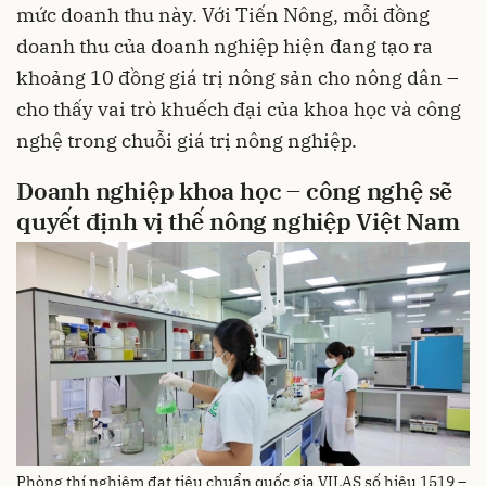
mức doanh thu này. Với Tiến Nông, mỗi đồng
doanh thu của doanh nghiệp hiện đang tạo ra
khoảng 10 đồng giá trị nông sản cho nông dân –
cho thấy vai trò khuếch đại của khoa học và công
nghệ trong chuỗi giá trị nông nghiệp.
Doanh
nghiệp
khoa
học
–
công
nghệ
sẽ
quyết
định
vị
thế
nông
nghiệp
Việt Nam
Phòng thí nghiệm đạt tiêu chuẩn quốc gia VILAS số hiệu 1519 –