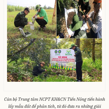
Cán
bộ
Trung
tâm
NCPT KH&CN Tiến
Nông
tiến
hành
lấy
mẫu
đất
để
phân
tích
,
từ
đó
đưa
ra
những
giải