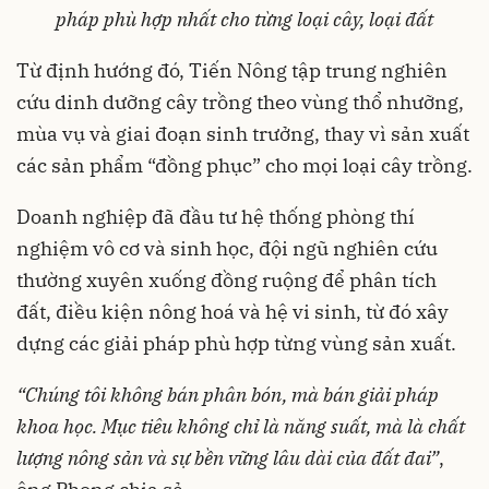
pháp
phù
hợp
nhất
cho
từng
loại
cây
,
loại
đất
Từ định hướng đó, Tiến Nông tập trung nghiên
cứu dinh dưỡng cây trồng theo vùng thổ nhưỡng,
mùa vụ và giai đoạn sinh trưởng, thay vì sản xuất
các sản phẩm “đồng phục” cho mọi loại cây trồng.
Doanh nghiệp đã đầu tư hệ thống phòng thí
nghiệm vô cơ và sinh học, đội ngũ nghiên cứu
thường xuyên xuống đồng ruộng để phân tích
đất, điều kiện nông hoá và hệ vi sinh, từ đó xây
dựng các giải pháp phù hợp từng vùng sản xuất.
“
Chúng
tôi
không
bán
phân
bón
,
mà
bán
giải
pháp
khoa
học
.
Mục
tiêu
không
chỉ
là
năng
suất
,
mà
là
chất
lượng
nông
sản
và
sự
bền
vững
lâu
dài
của
đất
đai
”
,