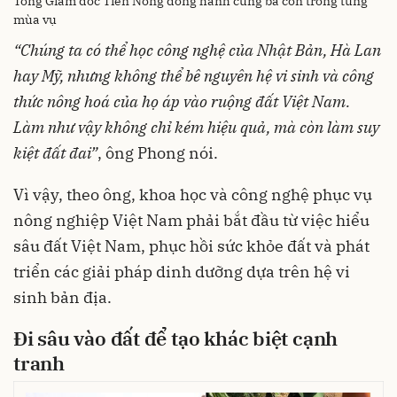
Tổng Giám đốc Tiến Nông đồng hành cùng bà con trong từng
mùa vụ
“
Chúng
ta
có
thể
học
công
nghệ
của
Nhật Bản, Hà Lan
hay
Mỹ
,
nhưng
không
thể
bê
nguyên
hệ
vi
sinh
và
công
thức
nông
hoá
của
họ
áp
vào
ruộng
đất
Việt Nam.
Làm
như
vậy
không
chỉ
kém
hiệu
quả
,
mà
còn
làm
suy
kiệt
đất
đai
”
, ông Phong nói.
Vì vậy, theo ông, khoa học và công nghệ phục vụ
nông nghiệp Việt Nam phải bắt đầu từ việc hiểu
sâu đất Việt Nam, phục hồi sức khỏe đất và phát
triển các giải pháp dinh dưỡng dựa trên hệ vi
sinh bản địa.
Đi
sâu
vào
đất
để
tạo
khác
biệt
cạnh
tranh