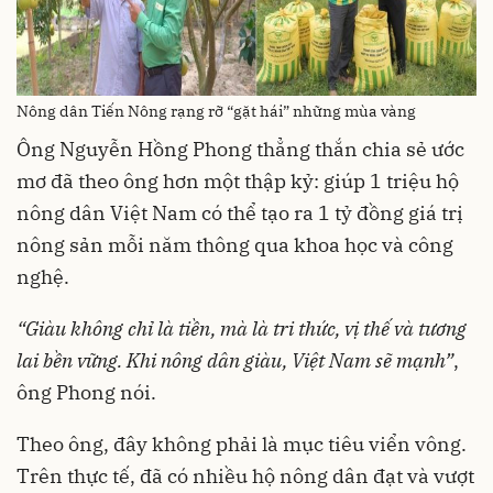
Nông dân Tiến Nông rạng rỡ “gặt hái” những mùa vàng
Ông Nguyễn Hồng Phong thẳng thắn chia sẻ ước
mơ đã theo ông hơn một thập kỷ: giúp 1 triệu hộ
nông dân Việt Nam có thể tạo ra 1 tỷ đồng giá trị
nông sản mỗi năm thông qua khoa học và công
nghệ.
“
Giàu
không
chỉ
là
tiền
,
mà
là
tri
thức
,
vị
thế
và
tương
lai
bền
vững
. Khi
nông
dân
giàu
, Việt Nam
sẽ
mạnh
”
,
ông Phong nói.
Theo ông, đây không phải là mục tiêu viển vông.
Trên thực tế, đã có nhiều hộ nông dân đạt và vượt