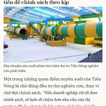
tiễn
để
chính
sách
theo
kịp
Dây chuyền sản xuất phân bón hiện đại do Tiến Nông nghiên
cứu phát triển
Một trong những quan điểm xuyên suốt của Tiến
Nông là chủ động đầu tư cho nghiên cứu, thay vì
chờ đợi chính sách.
“
Nếu
doanh
nghiệp
chỉ
đi
theo
chính
sách
,
sẽ
luôn
đi
chậm
hơn
nhu
cầu
của
thị