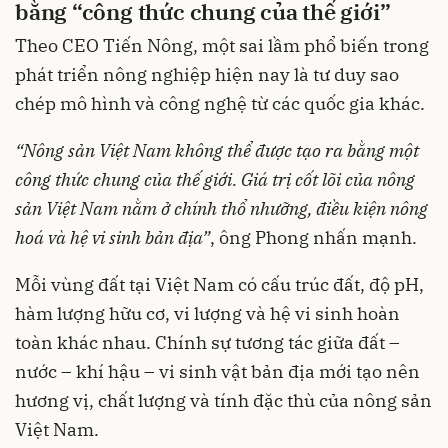
bằng
“
công
thức
chung
của
thế
giới
”
Theo CEO Tiến Nông, một sai lầm phổ biến trong
phát triển nông nghiệp hiện nay là tư duy sao
chép mô hình và công nghệ từ các quốc gia khác.
“
Nông
sản
Việt Nam
không
thể
được
tạo
ra
bằng
một
công
thức
chung
của
thế
giới
.
Giá
trị
cốt
lõi
của
nông
sản
Việt Nam
nằm
ở
chính
thổ
nhưỡng
,
điều
kiện
nông
hoá
và
hệ
vi
sinh
bản
địa
”
, ông Phong nhấn mạnh.
Mỗi vùng đất tại Việt Nam có cấu trúc đất, độ pH,
hàm lượng hữu cơ, vi lượng và hệ vi sinh hoàn
toàn khác nhau. Chính sự tương tác giữa đất –
nước – khí hậu – vi sinh vật bản địa mới tạo nên
hương vị, chất lượng và tính đặc thù của nông sản
Việt Nam.