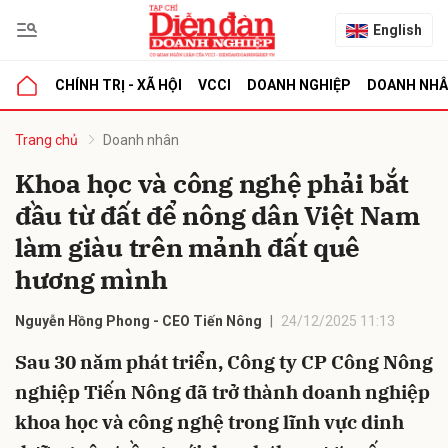
English
CHÍNH TRỊ - XÃ HỘI
VCCI
DOANH NGHIỆP
DOANH NH
bình luận
Trang chủ
Doanh nhân
Khoa học và công nghệ phải bắt
đầu từ đất để nông dân Việt Nam
làm giàu trên mảnh đất quê
hương mình
Nguyễn Hồng Phong - CEO Tiến Nông
24/12/2025 11:13
Hủy
G
Sau 30 năm phát triển, Công ty CP Công Nông
nghiệp Tiến Nông đã trở thành doanh nghiệp
khoa học và công nghệ trong lĩnh vực dinh