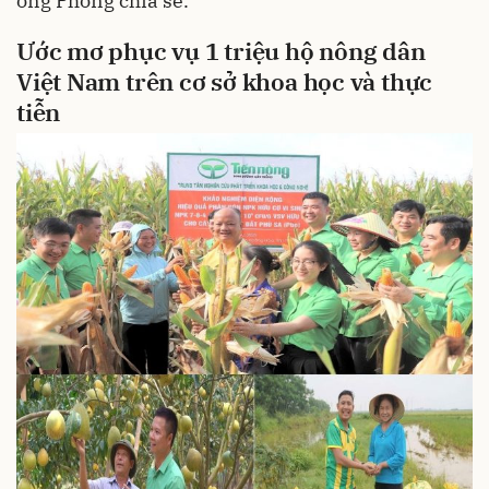
ông Phong chia sẻ.
Ước
mơ
phục
vụ
1
triệu
hộ
nông
dân
Việt Nam
trên
cơ
sở
khoa
học
và
thực
tiễn