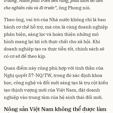
trường
.
Muốn
phát
triển
bền
vững
,
phải
dám
bỏ
tiền
cho
nghiên
cứu
và
đi
trước
”
, ông Phong nói.
Theo ông, vai trò của Nhà nước không chỉ là ban
hành cơ chế hỗ trợ, mà còn là cùng doanh nghiệp
phản biện, sàng lọc và hoàn thiện những mô
hình mang lại lợi ích thực chất cho xã hội. Khi
doanh nghiệp tạo ra thực tiễn tốt, chính sách sẽ
có cơ sở để theo kịp.
Quan điểm này cũng phù hợp với tinh thần của
Nghị quyết 57-NQ/TW, trong đó xác định khoa
học, công nghệ và đổi mới sáng tạo là trụ cột kiến
tạo thịnh vượng mới của Việt Nam, đặt doanh
nghiệp vào trung tâm của hệ sinh thái đổi mới.
Nông
sản
Việt Nam
không
thể
được
làm