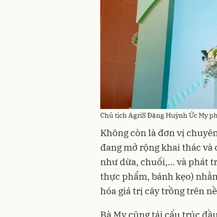
Chủ tịch AgriS Đặng Huỳnh Ức My phát
Không còn là đơn vị chuyên
đang mở rộng khai thác và 
như dừa, chuối,... và phát
thực phẩm, bánh kẹo) nhằm
hóa giá trị cây trồng trên n
Bà My cũng tái cấu trúc đầu