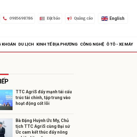
English
0985698786
Đặt báo
Quảng cáo
G KHOÁN
DU LỊCH
KINH TẾ ĐỊA PHƯƠNG
CÔNG NGHỆ
Ô TÔ - XE MÁY
IẾP
TTC AgriS đẩy mạnh tái cấu
trúc tài chính, tập trung vào
ửi
hoạt động cốt lõi
Bà Đặng Huỳnh Ức My, Chủ
tịch TTC AgriS cùng Đại sứ
Úc cam kết thúc đẩy nông