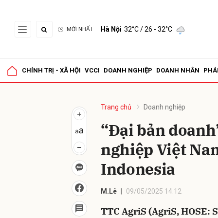
Hà Nội
32°C
/ 26 - 32°C
MỚI NHẤT
Gửi 
CHÍNH TRỊ - XÃ HỘI
VCCI
DOANH NGHIỆP
DOANH NHÂN
PHÁ
Trang chủ
Doanh nghiệp
“Đại bản doanh
nghiệp Việt Nam
Indonesia
M.Lê
09/05/2025 14:12
TTC AgriS (AgriS, HOSE: S