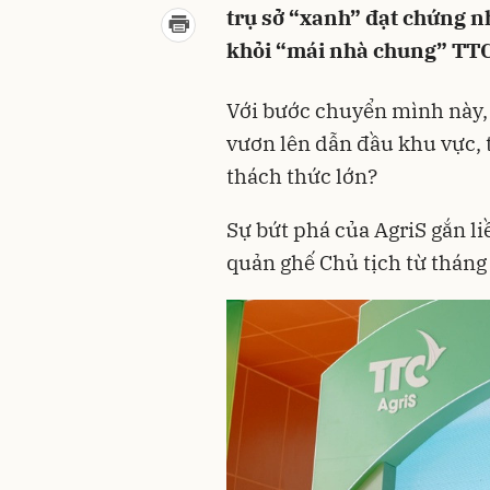
trụ sở “xanh” đạt chứng 
khỏi “mái nhà chung” TT
Với bước chuyển mình này, 
vươn lên dẫn đầu khu vực, 
thách thức lớn?
Sự bứt phá của AgriS gắn l
quản ghế Chủ tịch từ tháng