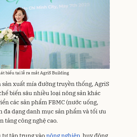
 biểu tại lễ ra mắt AgriS Building
 sản xuất mía đường truyền thống, AgriS
chế biến sâu nhiều loại nông sản khác
 triển các sản phẩm FBMC (nước uống,
 đa dạng danh mục sản phẩm và tối ưu
ền tảng công nghệ cao.
 tư tập trung vào
nông nghiệp
, huy động