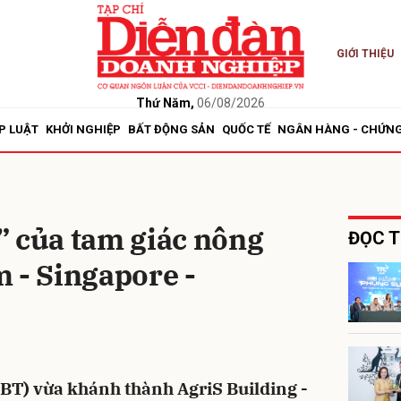
GIỚI THIỆU
bình luận
Thứ Năm,
06/08/2026
P LUẬT
KHỞI NGHIỆP
BẤT ĐỘNG SẢN
QUỐC TẾ
NGÂN HÀNG - CHỨN
” của tam giác nông
ĐỌC T
 - Singapore -
Hủy
G
BT) vừa khánh thành AgriS Building -