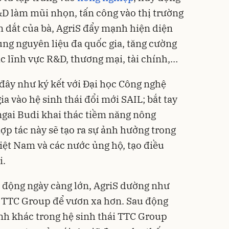
D làm mũi nhọn, tấn công vào thị trường
 dắt của bà, AgriS đẩy mạnh hiện diện
ùng nguyên liệu đa quốc gia, tăng cường
ác lĩnh vực R&D, thương mại, tài chính,…
đây như ký kết với Đại học Công nghệ
 vào hệ sinh thái đổi mới SAIL; bắt tay
ngai Budi khai thác tiềm năng nông
ợp tác này sẽ tạo ra sự ảnh hưởng trong
ệt Nam và các nước ủng hộ, tạo điều
i.
 động ngày càng lớn, AgriS dường như
 TTC Group để vươn xa hơn. Sau động
ành khác trong hệ sinh thái TTC Group