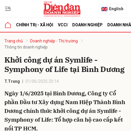
English
CHÍNH TRỊ - XÃ HỘI
VCCI
DOANH NGHIỆP
DOANH NH
bình luận
Trang chủ
Doanh nghiệp - Thị trường
Thông tin doanh nghiệp
Khởi công dự án Symlife -
Symphony of Life tại Bình Dương
T.Trung
01/06/2025 20:14
Ngày 1/6/2025 tại Bình Dương, Công ty Cổ
Hủy
G
phần Đầu tư Xây dựng Nam Hiệp Thành Bình
Dương chính thức khởi công dự án Symlife -
Symphony of Life: Tổ hợp căn hộ cao cấp kết
nối TP HCM.