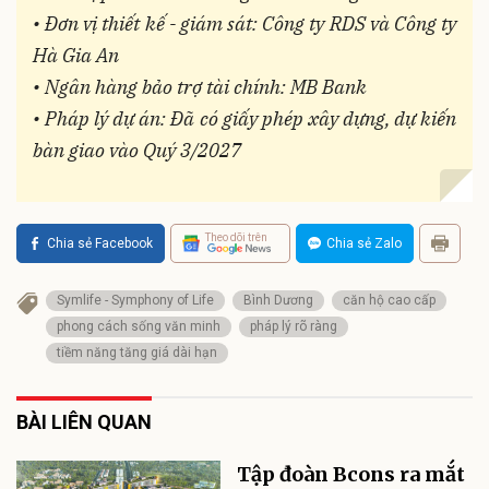
• Đơn vị thiết kế - giám sát: Công ty RDS và Công ty
Hà Gia An
• Ngân hàng bảo trợ tài chính: MB Bank
• Pháp lý dự án: Đã có giấy phép xây dựng, dự kiến
bàn giao vào Quý 3/2027
Theo dõi trên
Chia sẻ Facebook
Chia sẻ Zalo
Symlife - Symphony of Life
Bình Dương
căn hộ cao cấp
phong cách sống văn minh
pháp lý rõ ràng
tiềm năng tăng giá dài hạn
BÀI LIÊN QUAN
Tập đoàn Bcons ra mắt