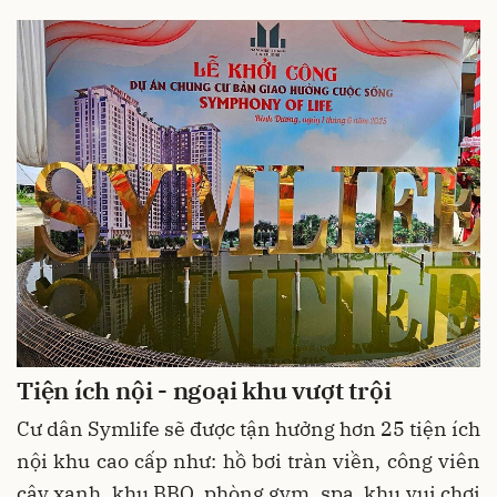
Tiện ích nội - ngoại khu vượt trội
Cư dân Symlife sẽ được tận hưởng hơn 25 tiện ích
nội khu cao cấp như: hồ bơi tràn viền, công viên
cây xanh, khu BBQ, phòng gym, spa, khu vui chơi