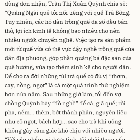
dùng đón nhận, Trần Thị Xuân Quỳnh chia sẻ:
“Quảng Ngãi quê tôi nổi tiếng với quế Trà Bồng.
Tuy nhiên, các hộ dân trồng quế đa số đều bán
thô, lợi ích kinh tế không bao nhiêu cho nên
nhiều người chuyển nghề. Việc tạo ra sản phẩm
mới từ quế vừa có thể vực dậy nghề trồng quế của
dân địa phương, góp phần quảng bá đặc sản của
quê hương, vừa tạo thêm sinh kế cho người dân.
Để cho ra đời những túi trà quế có đủ vị “thơm,
cay, nồng, ngọt” là cả một quá trình thử nghiệm
hơn nửa năm. Sau những giờ làm, tối đến vợ
chồng Quỳnh bày “đồ nghề” để cà, giã quế; rồi
pha, nếm... thêm, bớt thành phần, nguyên liệu
như cỏ ngọt, bách hợp... sao cho trà khi uống
không gây cảm giác khó chịu với nhiều người.
“Với sản phẩm có dược tính, tôi phải tham vấn