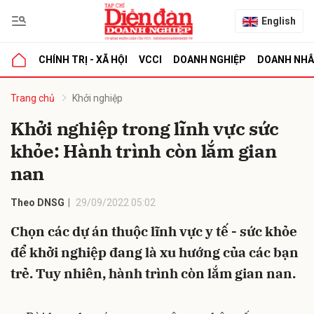
English
CHÍNH TRỊ - XÃ HỘI
VCCI
DOANH NGHIỆP
DOANH NH
bình luận
Trang chủ
Khởi nghiệp
Khởi nghiệp trong lĩnh vực sức
khỏe: Hành trình còn lắm gian
nan
Theo DNSG
29/09/2022 05:02
Chọn các dự án thuộc lĩnh vực y tế - sức khỏe
Hủy
G
để khởi nghiệp đang là xu hướng của các bạn
trẻ. Tuy nhiên, hành trình còn lắm gian nan.