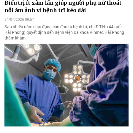
Điều trị ít xâm lấn giúp người phụ nữ thoát
nỗi ám ảnh vì bệnh trĩ kéo dài
24/07/2026 09:57
Sau nhiều năm chịu đựng cơn đau từ bệnh trĩ, chị Đ.T.N. (44 tuổi,
Hải Phòng) quyết định đến Bệnh viện Đa khoa Vinmec Hải Phòng
thăm khám.