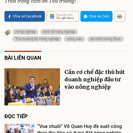
Trân trọng cảm ơn Thứ trưởng!
Theo dõi trên
Chia sẻ Facebook
Chia sẻ Zalo
nông nghiệp
kinh tế nông nghiệp
Thứ trưởng bộ nông nghiệp
nông sản
an ninh lương thực
BÀI LIÊN QUAN
Cần cơ chế đặc thù hút
doanh nghiệp đầu tư
vào nông nghiệp
ĐỌC TIẾP
“Vua chuối” Võ Quan Huy đề xuất công
thức thu tiền sử dụng đất nông nghiệp