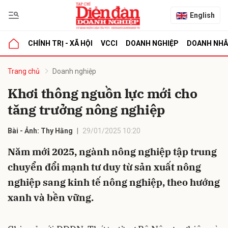
English
CHÍNH TRỊ - XÃ HỘI
VCCI
DOANH NGHIỆP
DOANH NH
bình luận
Trang chủ
Doanh nghiệp
Khơi thông nguồn lực mới cho
tăng trưởng nông nghiệp
Bài - Ảnh: Thy Hằng
29/01/2025 10:20
Năm mới 2025, ngành nông nghiệp tập trung
chuyển đổi mạnh tư duy từ sản xuất nông
Hủy
G
nghiệp sang kinh tế nông nghiệp, theo hướng
xanh và bền vững.