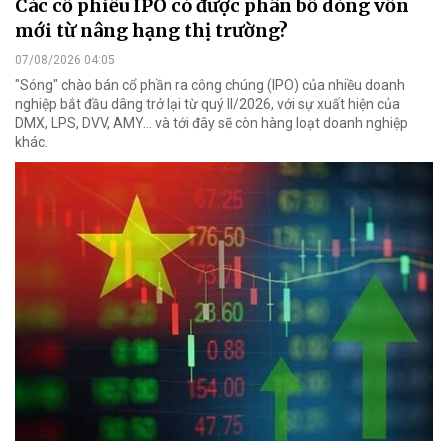
Các cổ phiếu IPO có được phân bổ dòng vốn
mới từ nâng hạng thị trường?
07/08/2026 04:05
"Sóng" chào bán cổ phần ra công chúng (IPO) của nhiều doanh
nghiệp bắt đầu dâng trở lại từ quý II/2026, với sự xuất hiện của
DMX, LPS, DVV, AMY... và tới đây sẽ còn hàng loạt doanh nghiệp
khác.