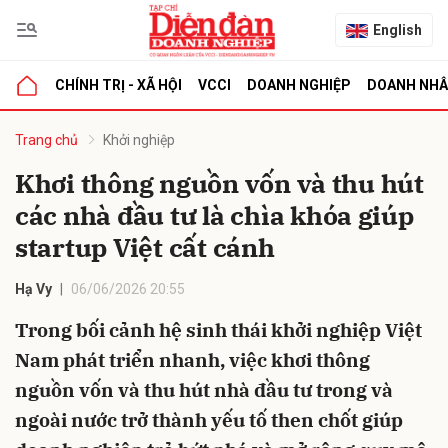
English
CHÍNH TRỊ - XÃ HỘI
VCCI
DOANH NGHIỆP
DOANH NH
bình luận
Trang chủ
Khởi nghiệp
Khơi thông nguồn vốn và thu hút
các nhà đầu tư là chìa khóa giúp
startup Việt cất cánh
Hạ Vy
06/06/2026 20:55
Trong bối cảnh hệ sinh thái khởi nghiệp Việt
Hủy
G
Nam phát triển nhanh, việc khơi thông
nguồn vốn và thu hút nhà đầu tư trong và
ngoài nước trở thành yếu tố then chốt giúp