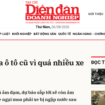
GIỚI THIỆU
bình luận
Thứ Năm,
06/08/2026
P LUẬT
KHỞI NGHIỆP
BẤT ĐỘNG SẢN
QUỐC TẾ
NGÂN HÀNG - CHỨN
ô tô cũ vì quá nhiều xe
ĐỌC T
Hủy
G
á ảm đạm, dự báo sắp tới sẽ còn ảm
 ngại mua phải xe bị ngập nước sau