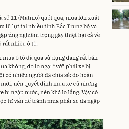
và số 11 (Matmo) quét qua, mưa lớn xuất
ra lũ lụt tại nhiều tỉnh Bắc Trung bộ và
ập úng nghiêm trọng gây thiệt hại cả về
 rất nhiều ô tô.
 mua ô tô đã qua sử dụng đang rất băn
ua không, do lo ngại “vớ” phải xe bị
i có nhiều người đã chia sẻ: do hoàn
 mới, nên quyết định mua xe cũ nhưng
e bị ngập nước, nên khá lo lắng. Vậy có
ợc tư vấn để tránh mua phải xe đã ngập