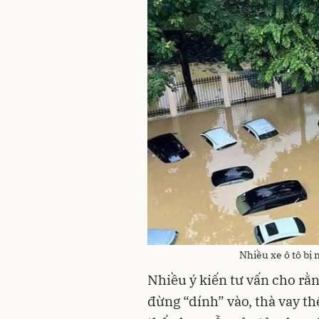
Nhiều xe ô tô bị 
Nhiều ý kiến tư vấn cho rằ
đừng “dính” vào, thà vay t