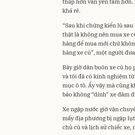
thấp hơn vẫn yên tâm hơn. 
khá rẻ.
“Sau khi chứng kiến lũ sau 
thật là không nên mua xe cũ
hàng để mua mới chứ không
hàng xe cũ”, một người đưa
Bây giờ dân buôn xe cũ họ p
và tôi đã có kinh nghiệm từ
mục ô tô. Ấy vậy mà cũng k
bảo không “dính” xe đâm đ
Xe ngập nước giờ vận chuyể
mấy địa phương bị ngập lụt
chủ cũ và lịch sử chiếc xe,