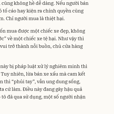
ền cũng không hề dễ dàng. Nếu người bán
ó tố cáo hay kiện ra chính quyền cũng
m. Chỉ người mua là thiệt hại.
uốn mua được một chiếc xe đẹp, không
ước” về một chiếc xe tệ hại. Như vậy thì
 vui trở thành nỗi buồn, chủ cửa hàng
này bị pháp luật xử lý nghiêm minh thì
 Tuy nhiên, lừa bán xe xấu mà cam kết
ện thì “phủi tay”, vẫn ung dung sống,
 ta cứ làm. Điều này đang gây hậu quả
 ô tô đã qua sử dụng, một số người nhận