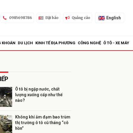
English
0985698786
Đặt báo
Quảng cáo
G KHOÁN
DU LỊCH
KINH TẾ ĐỊA PHƯƠNG
CÔNG NGHỆ
Ô TÔ - XE MÁY
IẾP
Ô tô bị ngập nước, chất
lượng xuống cấp như thế
ửi
nào?
Không khí ảm đạm bao trùm
thị trường ô tô cũ tháng “cô
hồn”