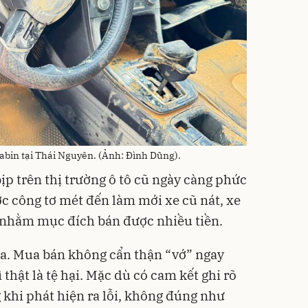
cabin tại Thái Nguyên. (Ảnh: Đình Dũng).
ịp trên thị trường ô tô cũ ngày càng phức
ợc công tơ mét đến làm mới xe cũ nát, xe
 nhằm mục đích bán được nhiều tiền.
ừa. Mua bán không cẩn thận “vớ” ngay
thật là tệ hại. Mặc dù có cam kết ghi rõ
khi phát hiện ra lỗi, không đúng như