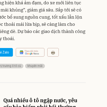
ng hiện khá ảm đạm, do xe mới liên tục
mãi khủng”, giảm giá sâu. Sắp tới sẽ có
ước bổ sung nguồn cung, tốt xấu lẫn lộn
ệc thoải mái lừa bịp, sẽ càng làm cho
iêng dè. Dự báo các giao dịch thành công
y thoái.
Theo dõi trên
ẻ Zalo
hị trường ô tô cũ
khuyến mãi
Quá nhiều ô tô ngập nước, yêu