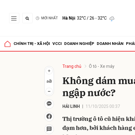
Hà Nội
32°C
/ 26 - 32°C
MỚI NHẤT
Gửi 
CHÍNH TRỊ - XÃ HỘI
VCCI
DOANH NGHIỆP
DOANH NHÂN
PHÁ
Trang chủ
Ô tô - Xe máy
Không dám mua 
ngập nước?
HẢI LINH
11/10/2025 00:37
Thị trường ô tô cũ hiện kh
đạm hơn, bởi khách hàng e