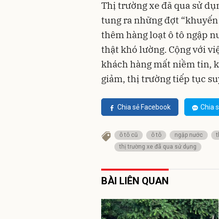
Thị trường xe đã qua sử dụ
tung ra những đợt “khuyến 
thêm hàng loạt ô tô ngập n
thật khó lường. Cộng với vi
khách hàng mất niềm tin, k
giảm, thị trường tiếp tục su
Chia sẻ Facebook
Chia s
ô tô cũ
ô tô
ngập nước
t
thị trường xe đã qua sử dụng
BÀI LIÊN QUAN