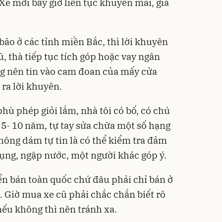
Xe mới bây giờ liên tục khuyến mãi, giá
bão ở các tỉnh miền Bắc, thì lời khuyên
, thà tiếp tục tích góp hoặc vay ngân
 nên tin vào cam đoan của mấy cửa
 ra lời khuyên.
hù phép giỏi lắm, nhà tôi có bố, có chú
 5- 10 năm, tự tay sửa chữa một số hạng
hông dám tự tin là có thể kiểm tra đảm
ụng, ngập nước, một người khác góp ý.
n bán toàn quốc chứ đâu phải chỉ bán ở
. Giờ mua xe cũ phải chắc chắn biết rõ
 nếu không thì nên tránh xa.