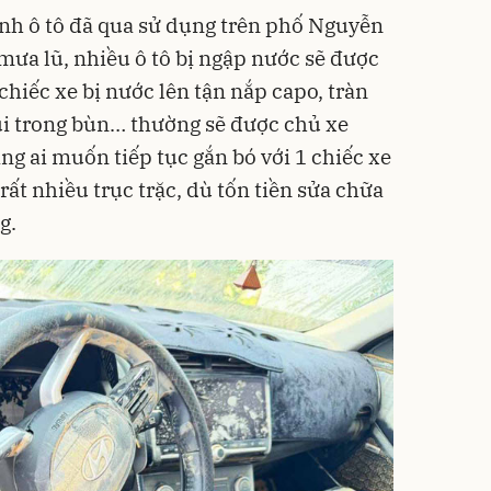
nh ô tô đã qua sử dụng trên phố Nguyễn
 mưa lũ, nhiều ô tô bị ngập nước sẽ được
iếc xe bị nước lên tận nắp capo, tràn
vùi trong bùn… thường sẽ được chủ xe
ẳng ai muốn tiếp tục gắn bó với 1 chiếc xe
rất nhiều trục trặc, dù tốn tiền sửa chữa
g.