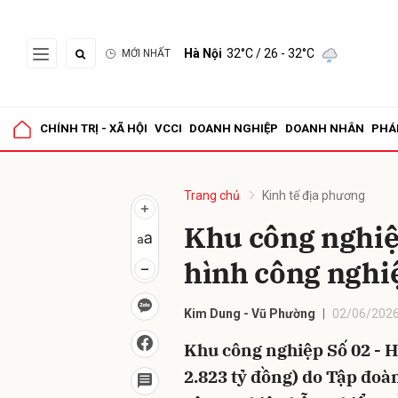
Hà Nội
32°C
/ 26 - 32°C
MỚI NHẤT
Gửi 
CHÍNH TRỊ - XÃ HỘI
VCCI
DOANH NGHIỆP
DOANH NHÂN
PHÁ
Trang chủ
Kinh tế địa phương
Khu công nghiệ
hình công nghi
Kim Dung - Vũ Phường
02/06/2026
Khu công nghiệp Số 02 - H
2.823 tỷ đồng) do Tập đoà