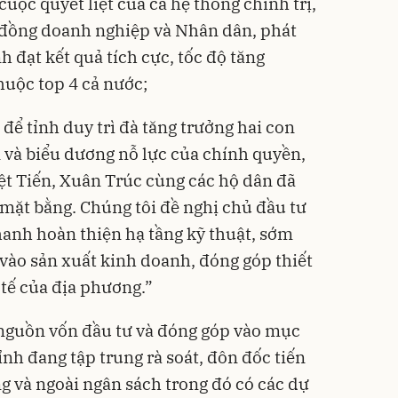
cuộc quyết liệt của cả hệ thống chính trị,
g đồng doanh nghiệp và Nhân dân, phát
nh đạt kết quả tích cực, tốc độ tăng
uộc top 4 cả nước;
để tỉnh duy trì đà tăng trưởng hai con
 và biểu dương nỗ lực của chính quyền,
ệt Tiến, Xuân Trúc cùng các hộ dân đã
 mặt bằng. Chúng tôi đề nghị chủ đầu tư
hanh hoàn thiện hạ tầng kỹ thuật, sớm
 vào sản xuất kinh doanh, đóng góp thiết
 tế của địa phương.”
 nguồn vốn đầu tư và đóng góp vào mục
ỉnh đang tập trung rà soát, đôn đốc tiến
ng và ngoài ngân sách trong đó có các dự