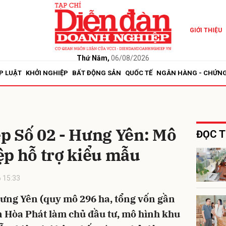
GIỚI THIỆU
bình luận
Thứ Năm,
06/08/2026
P LUẬT
KHỞI NGHIỆP
BẤT ĐỘNG SẢN
QUỐC TẾ
NGÂN HÀNG - CHỨN
p Số 02 - Hưng Yên: Mô
ĐỌC T
ệp hỗ trợ kiểu mẫu
Hủy
G
 15:33
ưng Yên (quy mô 296 ha, tổng vốn gần
n Hòa Phát làm chủ đầu tư, mô hình khu