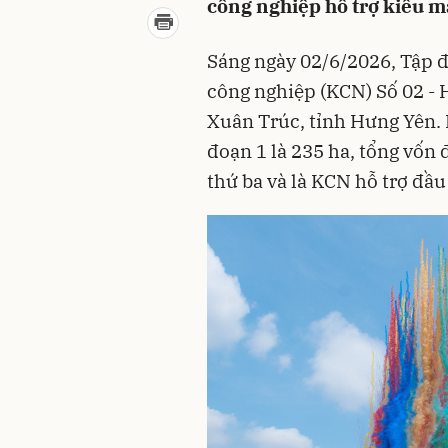
công nghiệp hỗ trợ kiểu m
Sáng ngày 02/6/2026, Tập đ
công nghiệp (KCN) Số 02 - H
Xuân Trúc, tỉnh Hưng Yên. 
đoạn 1 là 235 ha, tổng vốn 
thứ ba và là KCN hỗ trợ đầu