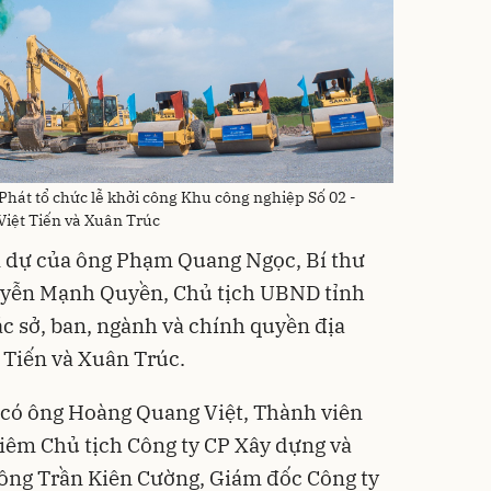
hát tổ chức lễ khởi công Khu công nghiệp Số 02 -
Việt Tiến và Xuân Trúc
m dự của ông Phạm Quang Ngọc, Bí thư
uyễn Mạnh Quyền, Chủ tịch UBND tỉnh
c sở, ban, ngành và chính quyền địa
 Tiến và Xuân Trúc.
 có ông Hoàng Quang Việt, Thành viên
êm Chủ tịch Công ty CP Xây dựng và
; ông Trần Kiên Cường, Giám đốc Công ty