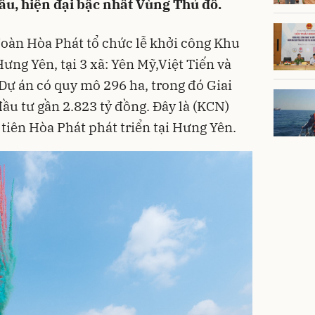
ẫu, hiện đại bậc nhất Vùng Thủ đô.
oàn Hòa Phát tổ chức lễ khởi công Khu
ưng Yên, tại 3 xã: Yên Mỹ,Việt Tiến và
Dự án có quy mô 296 ha, trong đó Giai
đầu tư gần 2.823 tỷ đồng. Đây là (KCN)
 tiên Hòa Phát phát triển tại Hưng Yên.