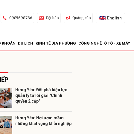
English
0985698786
Đặt báo
Quảng cáo
G KHOÁN
DU LỊCH
KINH TẾ ĐỊA PHƯƠNG
CÔNG NGHỆ
Ô TÔ - XE MÁY
IẾP
Hưng Yên: Đột phá hiệu lực
quản lý từ lời giải "Chính
ửi
quyền 2 cấp"
Hưng Yên: Nơi ươm mầm
những khát vọng khởi nghiệp