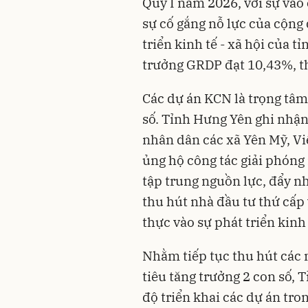
Quý I năm 2026, với sự vào 
sự cố gắng nỗ lực của cộn
triển kinh tế - xã hội của tỉ
trưởng GRDP đạt 10,43%, th
Các dự án KCN là trọng tâm 
số. Tỉnh Hưng Yên ghi nhận
nhân dân các xã Yên Mỹ, Vi
ủng hộ công tác giải phóng
tập trung nguồn lực, đẩy n
thu hút nhà đầu tư thứ cấp
thực vào sự phát triển kinh
Nhằm tiếp tục thu hút các
tiêu tăng trưởng 2 con số, T
độ triển khai các dự án tro