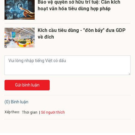
Bảo vệ quyền sở hữu trí tuệ: Cần kích
hoạt văn hóa tiêu dùng hợp pháp
Kích cầu tiêu dùng - "đòn bẩy" đưa GDP
về đích
Gửi bình luận
(0) Bình luận
Xếp theo:
Số người thích
Thời gian