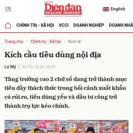
English
CHÍNH TRỊ - XÃ HỘI
VCCI
DOANH NGHIỆP
DOANH NH
bình luận
Trang chủ
Chính trị - Xã hội
Kinh tế
Kích cầu tiêu dùng nội địa
Lê Mỹ
30/05/2026 04:00
Tăng trưởng cao 2 chữ số đang trở thành mục
tiêu đầy thách thức trong bối cảnh xuất khẩu
có rủi ro, tiêu dùng yếu và đầu tư công trở
Hủy
G
thành trụ lực kéo chính.