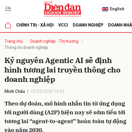
English
CHÍNH TRỊ - XÃ HỘI
VCCI
DOANH NGHIỆP
DOANH NH
bình luận
Trang chủ
Doanh nghiệp - Thị trường
Thông tin doanh nghiệp
Kỷ nguyên Agentic AI sẽ định
hình tương lai truyền thông cho
doanh nghiệp
Minh Châu
12/03/2026 14:33
Hủy
G
Theo dự đoán, mô hình nhắn tin từ ứng dụng
tới người dùng (A2P) hiện nay sẽ sớm tiến tới
tương lai “agent-to-agent” hoàn toàn tự động
vào năm 2030.