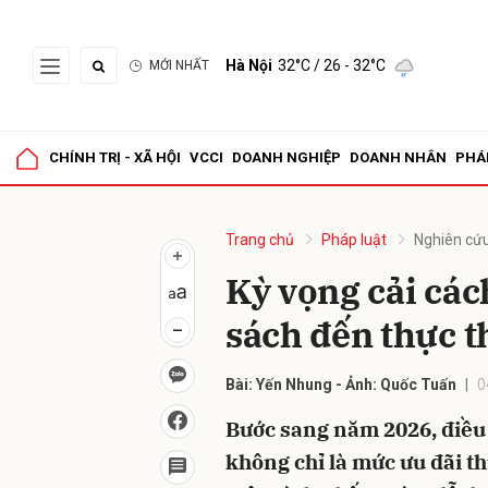
Hà Nội
32°C
/ 26 - 32°C
MỚI NHẤT
Gửi 
CHÍNH TRỊ - XÃ HỘI
VCCI
DOANH NGHIỆP
DOANH NHÂN
PHÁ
Trang chủ
Pháp luật
Nghiên cứu
Kỳ vọng cải các
sách đến thực t
Bài: Yến Nhung - Ảnh: Quốc Tuấn
0
Bước sang năm 2026, điề
không chỉ là mức ưu đãi th