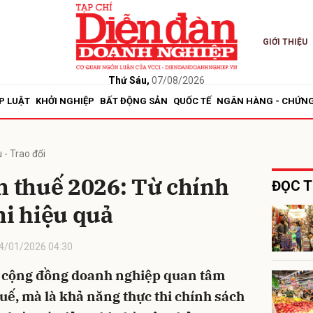
GIỚI THIỆU
bình luận
Thứ Sáu,
07/08/2026
P LUẬT
KHỞI NGHIỆP
BẤT ĐỘNG SẢN
QUỐC TẾ
NGÂN HÀNG - CHỨN
 - Trao đổi
h thuế 2026: Từ chính
ĐỌC T
hi hiệu quả
Hủy
G
4/01/2026 04:30
u cộng đồng doanh nghiệp quan tâm
uế, mà là khả năng thực thi chính sách