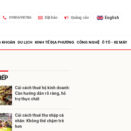
English
0985698786
Đặt báo
Quảng cáo
G KHOÁN
DU LỊCH
KINH TẾ ĐỊA PHƯƠNG
CÔNG NGHỆ
Ô TÔ - XE MÁY
IẾP
Cải cách thuế hộ kinh doanh:
Cần hướng dẫn rõ ràng, hỗ
ửi
trợ thực chất
Cải cách thuế thu nhập cá
nhân: Không thể chậm trễ
hơn