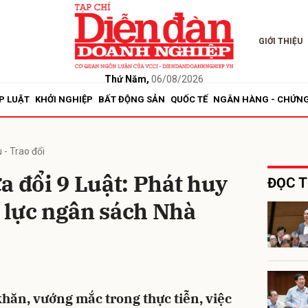
GIỚI THIỆU
bình luận
Thứ Năm,
06/08/2026
P LUẬT
KHỞI NGHIỆP
BẤT ĐỘNG SẢN
QUỐC TẾ
NGÂN HÀNG - CHỨN
 - Trao đổi
a đổi 9 Luật: Phát huy
ĐỌC T
 lực ngân sách Nhà
Hủy
G
khăn, vướng mắc trong thực tiễn, việc