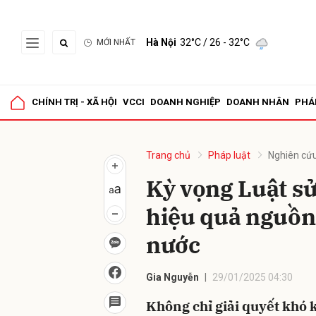
Hà Nội
32°C
/ 26 - 32°C
MỚI NHẤT
Gửi 
CHÍNH TRỊ - XÃ HỘI
VCCI
DOANH NGHIỆP
DOANH NHÂN
PHÁ
Trang chủ
Pháp luật
Nghiên cứu
Kỳ vọng Luật sử
hiệu quả nguồn
nước
Gia Nguyễn
29/01/2025 04:30
Không chỉ giải quyết khó 