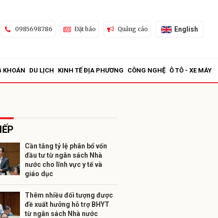
English
0985698786
Đặt báo
Quảng cáo
G KHOÁN
DU LỊCH
KINH TẾ ĐỊA PHƯƠNG
CÔNG NGHỆ
Ô TÔ - XE MÁY
IẾP
Cần tăng tỷ lệ phân bổ vốn
đầu tư từ ngân sách Nhà
ửi
nước cho lĩnh vực y tế và
giáo dục
Thêm nhiều đối tượng được
đề xuất hưởng hỗ trợ BHYT
từ ngân sách Nhà nước