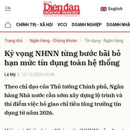
English
CHÍNH TRỊ - XÃ HỘI
VCCI
DOANH NGHIỆP
DOANH NH
bình luận
Trang chủ
Ngân hàng - Chứng khoán
Tín dụng - Ngân hàng
Kỳ vọng NHNN từng bước bãi bỏ
hạn mức tín dụng toàn hệ thống
Lê Mỹ
12/12/2025 04:08
Theo chỉ đạo của Thủ tướng Chính phủ, Ngân
hàng Nhà nước cần sớm xây dựng lộ trình và
Hủy
G
thí điểm việc bỏ giao chỉ tiêu tăng trưởng tín
dụng từ năm 2026.