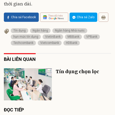
thời gian dài.
Theo dõi trên
Chia sẻ Facebook
Chia sẻ Zalo
Tín dụng
Ngân hàng
Ngân hàng Nhà nước
hạn mức tín dụng
VietinBank
MBBank
VPBank
Techcombank
Vietcombank
HDBank
BÀI LIÊN QUAN
Tín dụng chọn lọc
ĐỌC TIẾP