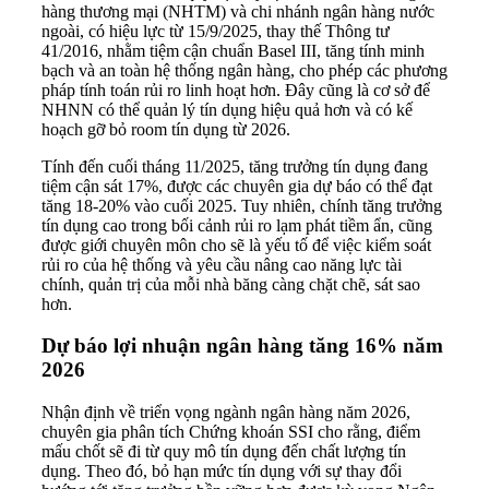
hàng thương mại (NHTM) và chi nhánh ngân hàng nước
ngoài, có hiệu lực từ 15/9/2025, thay thế Thông tư
41/2016, nhằm tiệm cận chuẩn Basel III, tăng tính minh
bạch và an toàn hệ thống ngân hàng, cho phép các phương
pháp tính toán rủi ro linh hoạt hơn. Đây cũng là cơ sở để
NHNN có thể quản lý tín dụng hiệu quả hơn và có kế
hoạch gỡ bỏ room tín dụng từ 2026.
Tính đến cuối tháng 11/2025, tăng trưởng tín dụng đang
tiệm cận sát 17%, được các chuyên gia dự báo có thể đạt
tăng 18-20% vào cuối 2025. Tuy nhiên, chính tăng trưởng
tín dụng cao trong bối cảnh rủi ro lạm phát tiềm ẩn, cũng
được giới chuyên môn cho sẽ là yếu tố để việc kiểm soát
rủi ro của hệ thống và yêu cầu nâng cao năng lực tài
chính, quản trị của mỗi nhà băng càng chặt chẽ, sát sao
hơn.
Dự báo lợi nhuận ngân hàng tăng 16% năm
2026
Nhận định về triển vọng ngành ngân hàng năm 2026,
chuyên gia phân tích Chứng khoán SSI cho rằng, điểm
mấu chốt sẽ đi từ quy mô tín dụng đến chất lượng tín
dụng. Theo đó, bỏ hạn mức tín dụng với sự thay đổi