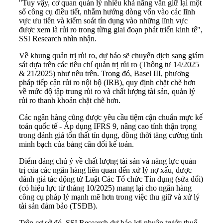
"Tuy vậy, cơ quan quản lý nhiều khả năng vẫn giữ lại một
số công cụ điều tiết, nhằm hướng dòng vốn vào các lĩnh
vực ưu tiên và kiểm soát tín dụng vào những lĩnh vực
được xem là rủi ro trong từng giai đoạn phát triển kinh tế",
SSI Research nhìn nhận.
Về khung quản trị rủi ro, dự báo sẽ chuyển dịch sang giám
sát dựa trên các tiêu chí quản trị rủi ro (Thông tư 14/2025
& 21/2025) như nêu trên. Trong đó, Basel III, phương
pháp tiếp cận rủi ro nội bộ (IRB), quy định chặt chẽ hơn
về mức độ tập trung rủi ro và chất lượng tài sản, quản lý
rủi ro thanh khoản chặt chẽ hơn.
Các ngân hàng cũng được yêu cầu tiệm cận chuẩn mực kế
toán quốc tế - Áp dụng IFRS 9, nâng cao tính thận trọng
trong đánh giá tổn thất tín dụng, đồng thời tăng cường tính
minh bạch của bảng cân đối kế toán.
Điểm đáng chú ý về chất lượng tài sản và năng lực quản
trị của các ngân hàng liên quan đến xử lý nợ xấu, được
đánh giá tác động từ Luật Các Tổ chức Tín dụng (sửa đổi)
(có hiệu lực từ tháng 10/2025) mang lại cho ngân hàng
công cụ pháp lý mạnh mẽ hơn trong việc thu giữ và xử lý
tài sản đảm bảo (TSĐB).
Trên cơ sở đó, SSI Research dự báo lợi nhuận trước thuế