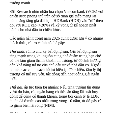
trưởng mạnh.
SSI Research nhìn nhận lựa chọn Vietcombank (VCB) với
chiến lược phòng thủ trên cở sở định giá thấp mang lại
tiềm năng tăng giá dài hạn. HDBank (HDB) vào "rổ" theo
dõi với ROE cao (>20%) và kỳ vọng từ kế hoạch phát
hành cho nhà đầu tư chiến lược.
Các ngân hàng trong năm 2026 cũng được lưu ý có những
thách thức, rủi ro chính có thể gặp:
Thứ nhất
, rủi ro chu kỳ bất động sản: Giá bất động sản
tăng mạnh trong khi nguồn cung nhà ở tầm trung hạn chế
có thể làm giảm thanh khoản thị trường, từ đó ảnh hưởng
đến khả năng trả nợ của chủ đầu tư và nhà đầu cơ. Ngoài
ra, nếu các chính sách hỗ trợ hiện tại đảo chiều, tâm lý thị
trường có thể suy yếu, tác động đến hoạt động giải ngân
mới.
Thứ hai
, áp lực biên lợi nhuận: Nếu tăng trưởng tín dụng
vượt dự báo, các ngân hàng có thể cần tăng lãi suất huy
động để củng cố thanh khoản, trong bối cảnh tỷ lệ LDR
thuần đã ở mức cao nhất trong vòng 10 năm, từ đó gây rủi
ro giảm biên lãi ròng (NIM).