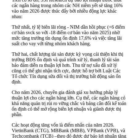
các ngân hàng trong nhóm các NH niêm yết sẽ tăng 16%
vào năm 2026 được thúc đẩy bởi nhiều động lực khác
nhau:
Thứ nhất, tỷ lệ biên lãi ròng - NIM dần hồi phục (+6 điểm
cơ bản svck so với -18 điểm cơ bản vào năm 2025) nhờ
mức tăng trưởng tín dụng ổn định 17,6% và việc tăng lãi
suất cho vay với từng nhóm khách hàng.
Thứ hai, chất lượng tài sản được kỳ vọng cải thiện khi thị
trường BĐS ổn định và quá trình xử lý, thanh lý tài sản
bảo đảm diễn ra thuận lợi hơn. Thu từ nợ xấu đã xử lý
cũng có thể ghi nhận tích cực, được hỗ trợ bởi Luật Các
Tổ chức Tín dụng sửa đổi và thị trường bất động sản ổn
định.
Cho năm 2026, chuyên gia đánh giá xu hướng pháp lý
thuận lợi cho các ngân hàng lớn. Cụ thể, các ngân hàng có
khả năng quản trị rủi ro vững chắc và bảng cân đối kế toán
ổn định có thể mở rộng biên lợi nhuận và giành được thị
phần.
Các hoạt động tăng vốn là điểm nhấn của năm 2026.
VietinBank (CTG), MBBank (MBB), VPBank (VPB), và
Techcombank (TCB) –theo đó được dự báo lợi nhuận tăng