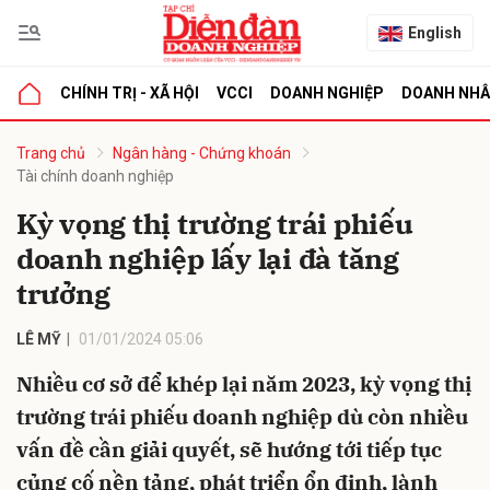
English
CHÍNH TRỊ - XÃ HỘI
VCCI
DOANH NGHIỆP
DOANH NH
bình luận
Trang chủ
Ngân hàng - Chứng khoán
Tài chính doanh nghiệp
Kỳ vọng thị trường trái phiếu
doanh nghiệp lấy lại đà tăng
trưởng
LÊ MỸ
01/01/2024 05:06
Hủy
G
Nhiều cơ sở để khép lại năm 2023, kỳ vọng thị
trường trái phiếu doanh nghiệp dù còn nhiều
vấn đề cần giải quyết, sẽ hướng tới tiếp tục
củng cố nền tảng, phát triển ổn định, lành