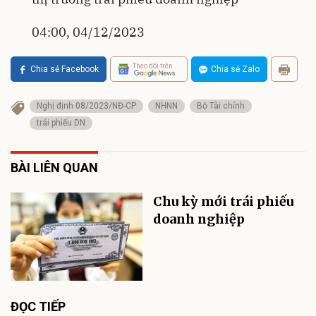
04:00, 04/12/2023
Theo dõi trên
Chia sẻ Facebook
Chia sẻ Zalo
Nghị định 08/2023/NĐ-CP
NHNN
Bộ Tài chính
trái phiếu DN
BÀI LIÊN QUAN
Chu kỳ mới trái phiếu
doanh nghiệp
ĐỌC TIẾP