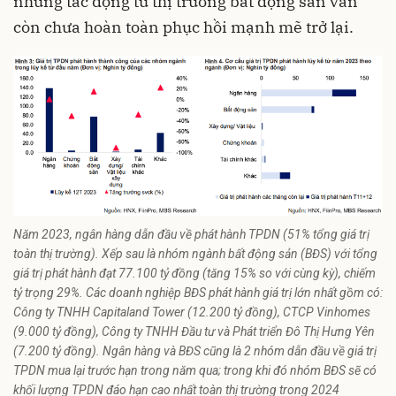
những tác động từ thị trường bất động sản vẫn
còn chưa hoàn toàn phục hồi mạnh mẽ trở lại.
Năm 2023, ngân hàng dẫn đầu về phát hành TPDN (51% tổng giá trị
toàn thị trường). Xếp sau là nhóm ngành bất động sản (BĐS) với tổng
giá trị phát hành đạt 77.100 tỷ đồng (tăng 15% so với cùng kỳ), chiếm
tỷ trọng 29%. Các doanh nghiệp BĐS phát hành giá trị lớn nhất gồm có:
Công ty TNHH Capitaland Tower (12.200 tỷ đồng), CTCP Vinhomes
(9.000 tỷ đồng), Công ty TNHH Đầu tư và Phát triển Đô Thị Hưng Yên
(7.200 tỷ đồng). Ngân hàng và BĐS cũng là 2 nhóm dẫn đầu về giá trị
TPDN mua lại trước hạn trong năm qua; trong khi đó nhóm BĐS sẽ có
khối lượng TPDN đáo hạn cao nhất toàn thị trường trong 2024