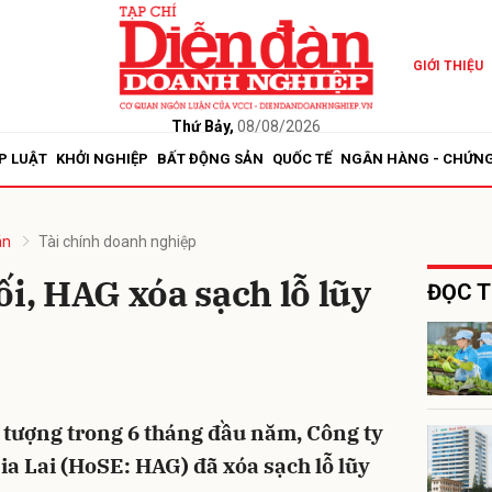
GIỚI THIỆU
bình luận
Thứ Bảy,
08/08/2026
P LUẬT
KHỞI NGHIỆP
BẤT ĐỘNG SẢN
QUỐC TẾ
NGÂN HÀNG - CHỨN
án
Tài chính doanh nghiệp
ối, HAG xóa sạch lỗ lũy
ĐỌC T
Hủy
G
 tượng trong 6 tháng đầu năm, Công ty
 Lai (HoSE: HAG) đã xóa sạch lỗ lũy