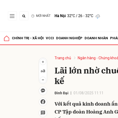
Hà Nội
32°C
/ 26 - 32°C
MỚI NHẤT
Gửi 
CHÍNH TRỊ - XÃ HỘI
VCCI
DOANH NGHIỆP
DOANH NHÂN
PHÁ
Trang chủ
Ngân hàng - Chứng kho
Lãi lớn nhờ chu
kế
Đình Đại
01/08/2025 11:11
Với kết quả kinh doanh ấn
CP Tập đoàn Hoàng Anh Gia