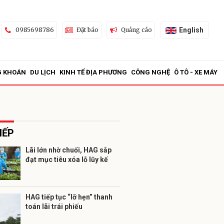
English
0985698786
Đặt báo
Quảng cáo
G KHOÁN
DU LỊCH
KINH TẾ ĐỊA PHƯƠNG
CÔNG NGHỆ
Ô TÔ - XE MÁY
IẾP
Lãi lớn nhờ chuối, HAG sắp
đạt mục tiêu xóa lỗ lũy kế
ửi
HAG tiếp tục “lỡ hẹn” thanh
toán lãi trái phiếu