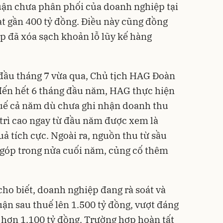
uận chưa phân phối của doanh nghiệp tại
t gần 400 tỷ đồng. Điều này cũng đồng
ệp đã xóa sạch khoản lỗ lũy kế hàng
đầu tháng 7 vừa qua, Chủ tịch HAG Đoàn
đến hết 6 tháng đầu năm, HAG thực hiện
thuế cả năm dù chưa ghi nhận doanh thu
 trì cao ngay từ đầu năm được xem là
uả tích cực. Ngoài ra, nguồn thu từ sầu
 góp trong nửa cuối năm, củng cố thêm
cho biết, doanh nghiệp đang rà soát và
uận sau thuế lên 1.500 tỷ đồng, vượt đáng
ó hơn 1.100 tỷ đồng. Trường hợp hoàn tất