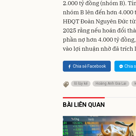
2.000 tỷ đồng (nhóm B). Tí
nhóm B lên đến hơn 4.000 tỷ
HĐQT Đoàn Nguyên Đức từn
2025 rằng nếu hoán đổi th
phần nợ hơn 4.000 tỷ đồng,
vào lợi nhuận nhờ đã trích 
Chia sẻ Facebook
Chia s
lỗ lũy kế
Hoàng Anh Gia Lai
BÀI LIÊN QUAN