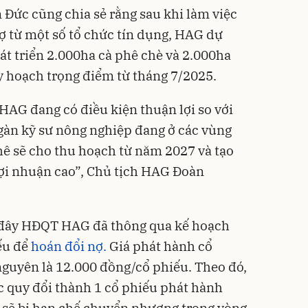
Đức cũng chia sẻ rằng sau khi làm việc
ợ từ một số tổ chức tín dụng, HAG dự
át triển 2.000ha cà phê chè và 2.000ha
y hoạch trọng điểm từ tháng 7/2025.
 HAG đang có điều kiện thuận lợi so với
ngàn kỹ sư nông nghiệp đang ở các vùng
phê sẽ cho thu hoạch từ năm 2027 và tạo
 lợi nhuận cao”, Chủ tịch HAG Đoàn
 đây HĐQT HAG đã thông qua kế hoạch
ếu để
hoán đổi nợ.
Giá phát hành cổ
nguyên là 12.000 đồng/cổ phiếu. Theo đó,
 quy đổi thành 1 cổ phiếu phát hành
 sẽ bị hạn chế chuyển nhượng trong vòng