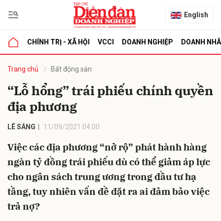
English
CHÍNH TRỊ - XÃ HỘI
VCCI
DOANH NGHIỆP
DOANH NH
bình luận
Trang chủ
Bất động sản
“Lỗ hổng” trái phiếu chính quyền
địa phương
LÊ SÁNG
11/09/2021 04:00
Việc các địa phương “nở rộ” phát hành hàng
ngàn tỷ đồng trái phiếu dù có thể giảm áp lực
Hủy
G
cho ngân sách trung ương trong đầu tư hạ
tầng, tuy nhiên vấn đề đặt ra ai đảm bảo việc
trả nợ?