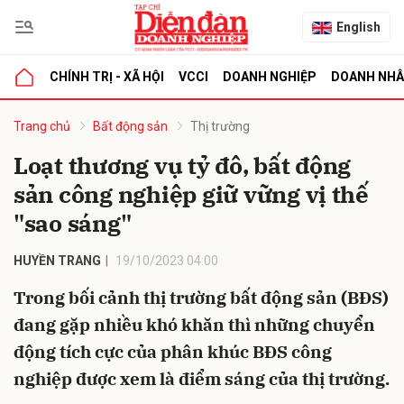
English
CHÍNH TRỊ - XÃ HỘI
VCCI
DOANH NGHIỆP
DOANH NH
bình luận
Trang chủ
Bất động sản
Thị trường
Loạt thương vụ tỷ đô, bất động
sản công nghiệp giữ vững vị thế
"sao sáng"
HUYỀN TRANG
19/10/2023 04:00
Trong bối cảnh thị trường bất động sản (BĐS)
Hủy
G
đang gặp nhiều khó khăn thì những chuyển
động tích cực của phân khúc BĐS công
nghiệp được xem là điểm sáng của thị trường.