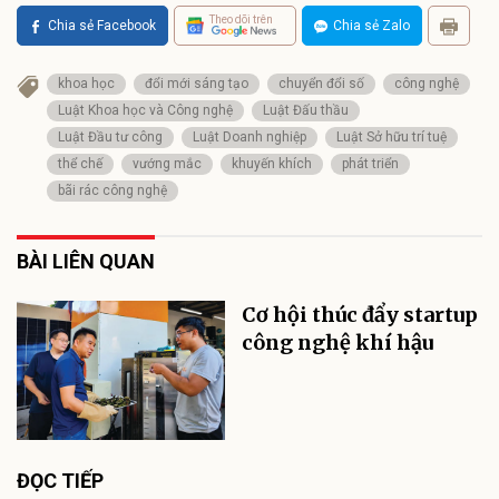
Theo dõi trên
Chia sẻ Facebook
Chia sẻ Zalo
khoa học
đổi mới sáng tạo
chuyển đổi số
công nghệ
Luật Khoa học và Công nghệ
Luật Đấu thầu
Luật Đầu tư công
Luật Doanh nghiệp
Luật Sở hữu trí tuệ
thể chế
vướng mắc
khuyến khích
phát triển
bãi rác công nghệ
BÀI LIÊN QUAN
Cơ hội thúc đẩy startup
công nghệ khí hậu
ĐỌC TIẾP