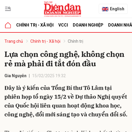
English
CHÍNH TRỊ - XÃ HỘI
VCCI
DOANH NGHIỆP
DOANH NH
bình luận
Trang chủ
Chính trị - Xã hội
Chính trị
Lựa chọn công nghệ, không chọn
rẻ mà phải đi tắt đón đầu
Gia Nguyễn
15/02/2025 19:32
Đây là ý kiến của Tổng Bí thư Tô Lâm tại
phiên họp tổ ngày 15/2 về Dự thảo Nghị quyết
Hủy
G
của Quốc hội liên quan hoạt động khoa học,
công nghệ, đổi mới sáng tạo và chuyển đổi số.