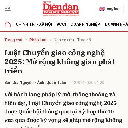
English
CHÍNH TRỊ - XÃ HỘI
VCCI
DOANH NGHIỆP
DOANH NH
bình luận
Trang chủ
Pháp luật
Nghiên cứu - Trao đổi
Luật Chuyển giao công nghệ
2025: Mở rộng không gian phát
triển
Bài: Gia Nguyễn - Ảnh: Quốc Tuấn
12/02/2026 04:00
Với hành lang pháp lý mở, thông thoáng và
Hủy
G
hiện đại, Luật Chuyển giao công nghệ 2025
được Quốc hội thông qua tại Kỳ họp thứ 10
vừa qua được kỳ vọng sẽ giúp mở rộng không