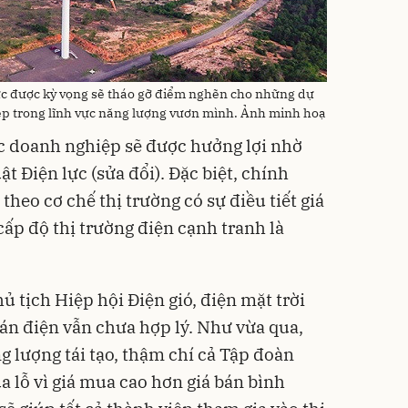
 lực được kỳ vọng sẽ tháo gỡ điểm nghẽn cho những dự
iệp trong lĩnh vực năng lượng vươn mình. Ảnh minh hoạ
c doanh nghiệp sẽ được hưởng lợi nhờ
 Điện lực (sửa đổi). Đặc biệt, chính
theo cơ chế thị trường có sự điều tiết giá
ấp độ thị trường điện cạnh tranh là
 tịch Hiệp hội Điện gió, điện mặt trời
bán điện vẫn chưa hợp lý. Như vừa qua,
g lượng tái tạo, thậm chí cả Tập đoàn
a lỗ vì giá mua cao hơn giá bán bình