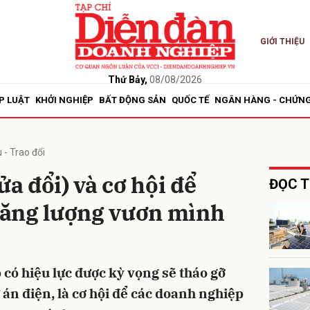
GIỚI THIỆU
bình luận
Thứ Bảy,
08/08/2026
P LUẬT
KHỞI NGHIỆP
BẤT ĐỘNG SẢN
QUỐC TẾ
NGÂN HÀNG - CHỨN
 - Trao đổi
ửa đổi) và cơ hội để
ĐỌC T
ăng lượng vươn mình
Hủy
G
p có hiệu lực được kỳ vọng sẽ tháo gỡ
n điện, là cơ hội để các doanh nghiệp