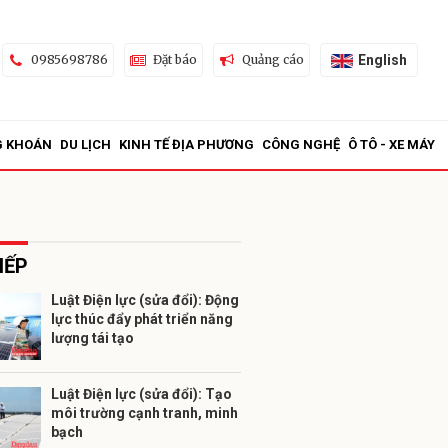
English
0985698786
Đặt báo
Quảng cáo
G KHOÁN
DU LỊCH
KINH TẾ ĐỊA PHƯƠNG
CÔNG NGHỆ
Ô TÔ - XE MÁY
IẾP
Luật Điện lực (sửa đổi): Động
lực thúc đẩy phát triển năng
ửi
lượng tái tạo
Luật Điện lực (sửa đổi): Tạo
môi trường cạnh tranh, minh
bạch