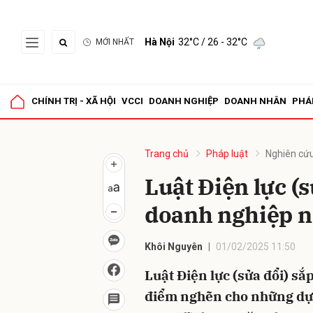
Hà Nội
32°C
/ 26 - 32°C
MỚI NHẤT
Gửi 
CHÍNH TRỊ - XÃ HỘI
VCCI
DOANH NGHIỆP
DOANH NHÂN
PHÁ
Trang chủ
Pháp luật
Nghiên cứu
Luật Điện lực (s
doanh nghiệp n
Khôi Nguyên
01/02/2025 11:50
Luật Điện lực (sửa đổi) sắ
điểm nghẽn cho những dự á