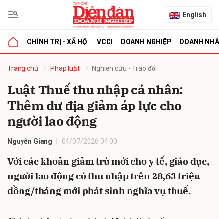
English
CHÍNH TRỊ - XÃ HỘI
VCCI
DOANH NGHIỆP
DOANH NH
bình luận
Trang chủ
Pháp luật
Nghiên cứu - Trao đổi
Luật Thuế thu nhập cá nhân:
Thêm dư địa giảm áp lực cho
người lao động
Nguyễn Giang
04/07/2026 04:00
Với các khoản giảm trừ mới cho y tế, giáo dục,
Hủy
G
người lao động có thu nhập trên 28,63 triệu
đồng/tháng mới phát sinh nghĩa vụ thuế.