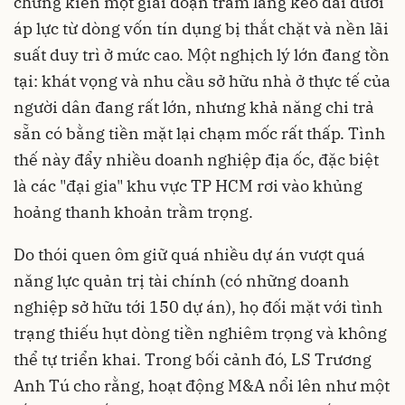
chứng kiến một giai đoạn trầm lắng kéo dài dưới
áp lực từ dòng vốn tín dụng bị thắt chặt và nền lãi
suất duy trì ở mức cao. Một nghịch lý lớn đang tồn
tại: khát vọng và nhu cầu sở hữu nhà ở thực tế của
người dân
đang rất lớn, nhưng
khả năng chi trả
sẵn có bằng tiền mặt lại chạm mốc rất thấp. Tình
thế này đẩy nhiều doanh nghiệp địa ốc, đặc biệt
là các "đại gia"
k
hu vực T
P HCM
rơi vào khủng
hoảng thanh khoản trầm trọng.
Do thói quen ôm giữ quá nhiều dự án vượt quá
năng lực quản trị tài chính (có những doanh
nghiệp sở hữu tới 150 dự án), họ đối mặt với tình
trạng thiếu hụt dòng tiền nghiêm trọng và không
thể tự triển khai.
Trong bối cảnh đó,
LS Trương
Anh Tú
cho rằng,
hoạt động M&A nổi lên như một