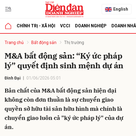
English
CHÍNH TRỊ - XÃ HỘI
VCCI
DOANH NGHIỆP
DOANH NH
bình luận
Trang chủ
Bất động sản
Thị trường
M&A bất động sản: “Ký ức pháp
lý” quyết định sinh mệnh dự án
Đình Đại
01/06/2026 05:01
Bản chất của M&A bất động sản hiện đại
không còn đơn thuần là sự chuyển giao
Hủy
G
quyền sở hữu tài sản hữu hình mà chính là
chuyển giao luôn cả "ký ức pháp lý" của dự
án.