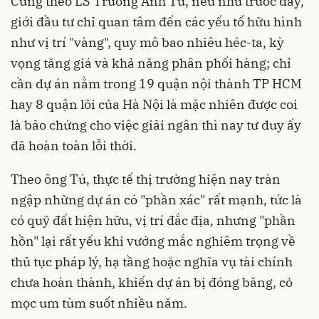
Cũng theo
LS Trương Anh Tú
, n
ếu như trước đây,
giới đầu tư chỉ quan tâm đến các yếu tố hữu hình
như vị trí "vàng", quy mô bao nhiêu héc-ta, kỳ
vọng tăng giá và khả năng phân phối hàng; chỉ
cần dự án nằm trong 19 quận nội thành TP
HCM
hay 8 quận lõi của Hà Nội là mặc nhiên được coi
là bảo chứng cho việc giải ngân thì nay tư duy ấy
đã hoàn toàn lỗi thời.
Theo ông Tú, t
hực tế thị trường hiện nay tràn
ngập những dự án có "phần xác" rất mạnh
,
tức là
có quỹ đất hiện hữu, vị trí đắc địa
,
nhưng "phần
hồn" lại
rất
yếu khi vướng mắc nghiêm trọng về
thủ tục pháp lý, hạ tầng hoặc nghĩa vụ tài chính
chưa hoàn thành, khiến dự án bị đóng băng, cỏ
mọc um tùm suốt nhiều năm.