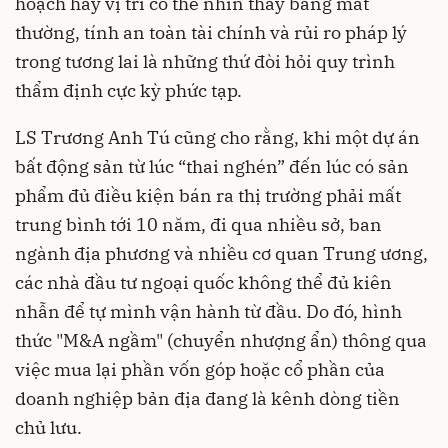
hoạch hay vị trí có thể nhìn thấy bằng mắt
thường, tính an toàn tài chính và rủi ro pháp lý
trong tương lai là những thứ đòi hỏi quy trình
thẩm định cực kỳ phức tạp.
LS Trương Anh Tú
cũng cho rằng,
khi một dự án
bất động sản từ lúc
“
thai nghén
”
đến lúc có sản
phẩm đủ điều kiện bán ra thị trường phải mất
trung bình tới 10 năm, đi qua
nhiều
sở
,
ban
ngành địa phương và
nhiều
cơ quan Trung ương
,
các nhà đầu tư ngoại quốc không thể đủ kiên
nhẫn để tự mình vận hành từ đầu. Do đó, hình
thức "M&A ngầm" (chuyển nhượng ẩn) thông qua
việc mua lại phần vốn góp hoặc cổ phần của
doanh nghiệp bản địa đang là kênh dòng tiền
chủ lưu.